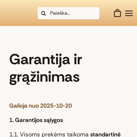
Skip
Search
to
for:
content
Garantija ir
grąžinimas
Galioja nuo 2025-10-20
1. Garantijos sąlygos
1.1. Visoms prekėms taikoma
standartinė