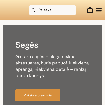
Skip
Search
to
for:
content
Segės
Gintaro segės – elegantiškas
aksesuaras, kuris papuoš kiekvieną
aprangą. Kiekviena detalė – rankų
darbo kūrinys.
Visi gintaro gaminiai