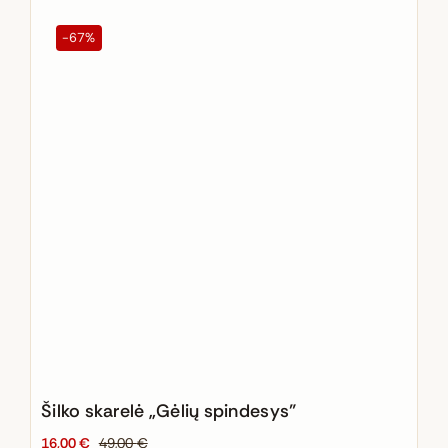
-67%
Šilko skarelė „Gėlių spindesys”
16,00
€
49,00
€