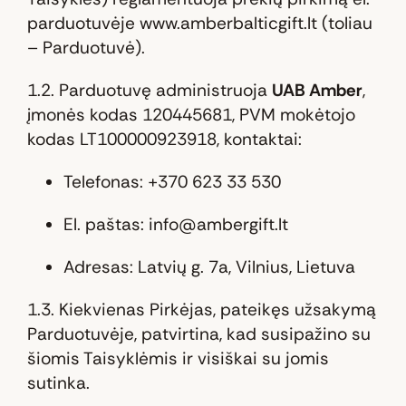
parduotuvėje www.amberbalticgift.lt (toliau
– Parduotuvė).
1.2. Parduotuvę administruoja
UAB
Amber
,
į
monės kodas 120445681,
PVM mokėtojo
kodas LT100000923918
, kontaktai:
Telefonas: +370 623 33 530
El. paštas: info@ambergift.lt
Adresas: Latvių g. 7a, Vilnius, Lietuva
1.3. Kiekvienas Pirkėjas, pateikęs užsakymą
Parduotuvėje, patvirtina, kad susipažino su
šiomis Taisyklėmis ir visiškai su jomis
sutinka.