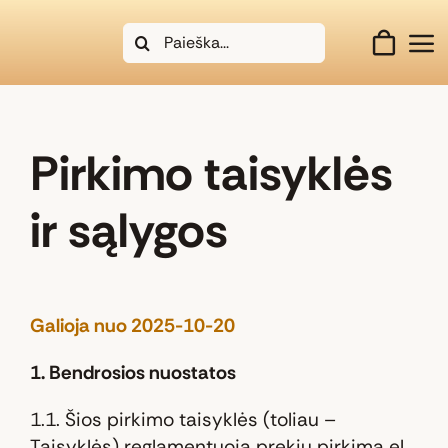
Skip
Search
to
for:
content
Pirkimo taisyklės
ir sąlygos
Galioja nuo 2025-10-20
1. Bendrosios nuostatos
1.1. Šios pirkimo taisyklės (toliau –
Taisyklės) reglamentuoja prekių pirkimą el.