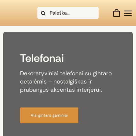
Skip
Search
to
for:
content
Telefonai
Dekoratyviniai telefonai su gintaro
detalėmis – nostalgiškas ir
prabangus akcentas interjerui.
Visi gintaro gaminiai