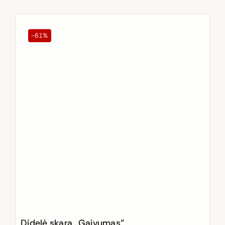
-61%
Didelė skara „Gaivumas”