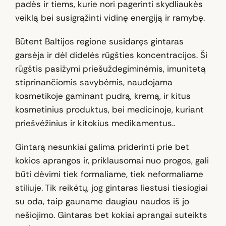
padės ir tiems, kurie nori pagerinti skydliaukės
veiklą bei susigrąžinti vidinę energiją ir ramybę.
Būtent Baltijos regione susidaręs gintaras
garsėja ir dėl didelės rūgšties koncentracijos. Ši
rūgštis pasižymi priešuždegiminėmis, imunitetą
stiprinančiomis savybėmis, naudojama
kosmetikoje gaminant pudrą, kremą, ir kitus
kosmetinius produktus, bei medicinoje, kuriant
priešvėžinius ir kitokius medikamentus..
Gintarą nesunkiai galima priderinti prie bet
kokios aprangos ir, priklausomai nuo progos, gali
būti dėvimi tiek formaliame, tiek neformaliame
stiliuje. Tik reikėtų, jog gintaras liestusi tiesiogiai
su oda, taip gauname daugiau naudos iš jo
nešiojimo. Gintaras bet kokiai aprangai suteikts