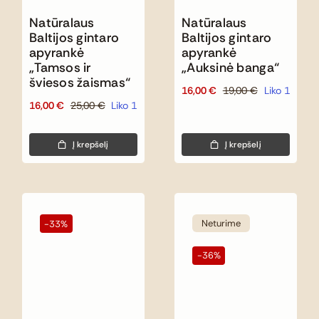
Natūralaus
Natūralaus
Baltijos gintaro
Baltijos gintaro
apyrankė
apyrankė
„Tamsos ir
„Auksinė banga“
šviesos žaismas“
16,00
€
19,00
€
Liko 1
Original
Current
16,00
€
25,00
€
Liko 1
Original
Current
price
price
price
price
was:
is:
was:
is:
19,00 €.
16,00 €.
Į krepšelį
Į krepšelį
25,00 €.
16,00 €.
Neturime
-33%
-36%