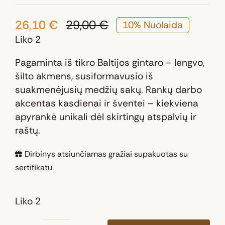
26,10
€
29,00
€
10% Nuolaida
Original
Current
Liko 2
price
price
was:
is:
Pagaminta iš tikro Baltijos gintaro – lengvo,
29,00 €.
26,10 €.
šilto akmens, susiformavusio iš
suakmenėjusių medžių sakų. Rankų darbo
akcentas kasdienai ir šventei – kiekviena
apyrankė unikali dėl skirtingų atspalvių ir
raštų.
Dirbinys atsiunčiamas gražiai supakuotas su
sertifikatu.
Liko 2