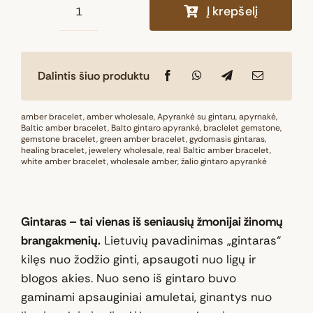
Į krepšelį
produkto
kiekis:
Natūralaus
Dalintis šiuo produktu
Baltijos
gintaro
apyrankė
amber bracelet
,
amber wholesale
,
Apyrankė su gintaru
,
apyrnakė
,
Baltic amber bracelet
,
Balto gintaro apyrankė
,
braclelet gemstone
,
„Medaus
gemstone bracelet
,
green amber bracelet
,
gydomasis gintaras
,
healing bracelet
lašas“
,
jewelery wholesale
,
real Baltic amber bracelet
,
white amber bracelet
,
wholesale amber
,
žalio gintaro apyrankė
Gintaras – tai vienas iš seniausių žmonijai žinomų
brangakmenių.
Lietuvių pavadinimas „gintaras“
kilęs nuo žodžio ginti, apsaugoti nuo ligų ir
blogos akies. Nuo seno iš gintaro buvo
gaminami apsauginiai amuletai, ginantys nuo