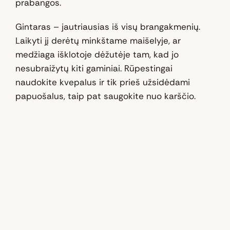
prabangos.
Gintaras – jautriausias iš visų brangakmenių.
Laikyti jį derėtų minkštame maišelyje, ar
medžiaga išklotoje dėžutėje tam, kad jo
nesubraižytų kiti gaminiai. Rūpestingai
naudokite kvepalus ir tik prieš užsidėdami
papuošalus, taip pat saugokite nuo karščio.