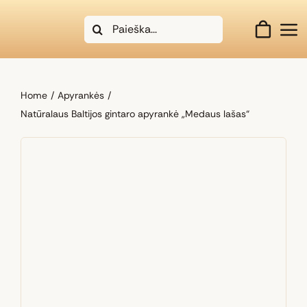
Skip
Search
to
for:
content
Home
Apyrankės
Natūralaus Baltijos gintaro apyrankė „Medaus lašas“