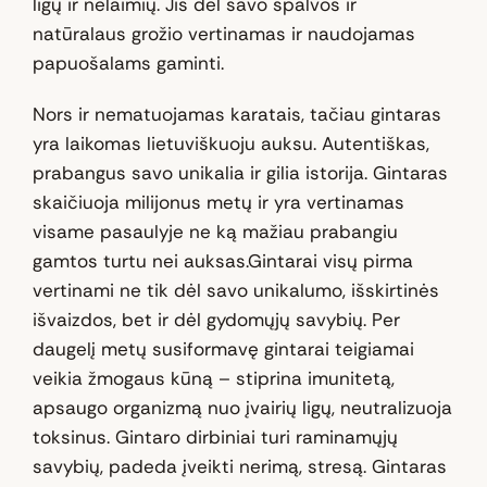
ligų ir nelaimių. Jis dėl savo spalvos ir
natūralaus grožio vertinamas ir naudojamas
papuošalams gaminti.
Nors ir nematuojamas karatais, tačiau gintaras
yra laikomas lietuviškuoju auksu. Autentiškas,
prabangus savo unikalia ir gilia istorija. Gintaras
skaičiuoja milijonus metų ir yra vertinamas
visame pasaulyje ne ką mažiau prabangiu
gamtos turtu nei auksas.Gintarai visų pirma
vertinami ne tik dėl savo unikalumo, išskirtinės
išvaizdos, bet ir dėl gydomųjų savybių. Per
daugelį metų susiformavę gintarai teigiamai
veikia žmogaus kūną – stiprina imunitetą,
apsaugo organizmą nuo įvairių ligų, neutralizuoja
toksinus. Gintaro dirbiniai turi raminamųjų
savybių, padeda įveikti nerimą, stresą. Gintaras