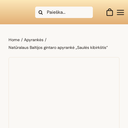
Skip
Search
to
for:
content
Home
Apyrankės
Natūralaus Baltijos gintaro apyrankė „Saulės kibirkštis“