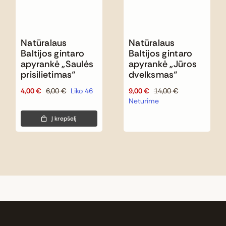
Natūralaus
Natūralaus
Baltijos gintaro
Baltijos gintaro
apyrankė „Saulės
apyrankė „Jūros
prisilietimas“
dvelksmas“
4,00
€
6,00
€
Liko 46
9,00
€
14,00
€
Original
Current
Original
Current
Neturime
price
price
price
price
was:
is:
was:
is:
Į krepšelį
6,00 €.
4,00 €.
14,00 €.
9,00 €.