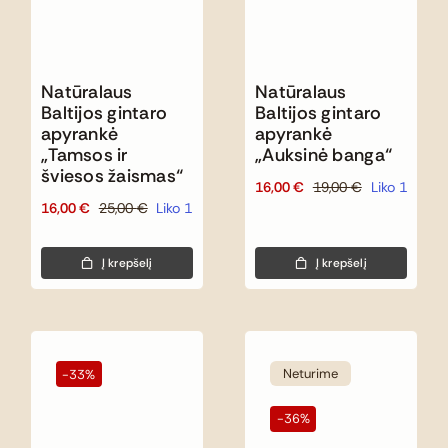
Natūralaus
Natūralaus
Baltijos gintaro
Baltijos gintaro
apyrankė
apyrankė
„Tamsos ir
„Auksinė banga“
šviesos žaismas“
16,00
€
19,00
€
Liko 1
Original
Current
16,00
€
25,00
€
Liko 1
Original
Current
price
price
price
price
was:
is:
was:
is:
19,00 €.
16,00 €.
Į krepšelį
Į krepšelį
25,00 €.
16,00 €.
Neturime
-33%
-36%