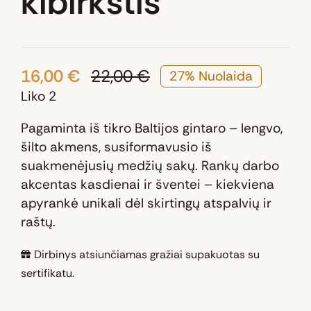
kibirkštis“
16,00
€
22,00
€
27% Nuolaida
Original
Current
Liko 2
price
price
was:
is:
Pagaminta iš tikro Baltijos gintaro – lengvo,
22,00 €.
16,00 €.
šilto akmens, susiformavusio iš
suakmenėjusių medžių sakų. Rankų darbo
akcentas kasdienai ir šventei – kiekviena
apyrankė unikali dėl skirtingų atspalvių ir
raštų.
Dirbinys atsiunčiamas gražiai supakuotas su
sertifikatu.