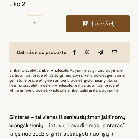
Liko 2
Į krepšelį
produkto
kiekis:
Natūralaus
Dalintis šiuo produktu
Baltijos
gintaro
apyrankė
amber bracelet
,
amber wholesale
,
Apyrankė su gintaru
,
apyrnakė
,
Baltic amber bracelet
,
Balto gintaro apyrankė
,
braclelet gemstone
,
„Saulės
gemstone bracelet
,
green amber bracelet
,
gydomasis gintaras
,
healing bracelet
kibirkštis“
,
jewelery wholesale
,
real Baltic amber bracelet
,
white amber bracelet
,
wholesale amber
,
žalio gintaro apyrankė
Gintaras – tai vienas iš seniausių žmonijai žinomų
brangakmenių.
Lietuvių pavadinimas „gintaras“
kilęs nuo žodžio ginti, apsaugoti nuo ligų ir