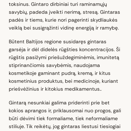
toksinus. Gintaro dirbiniai turi raminamųjų
savybių, padeda įveikti nerimą, stresą. Gintaras
padės ir tiems, kurie nori pagerinti skydliaukės
veiklą bei susigrąžinti vidinę energiją ir ramybę.
Būtent Baltijos regione susidaręs gintaras
garsėja ir dėl didelės rūgšties koncentracijos. Ši
rūgštis pasižymi priešuždegiminėmis, imunitetą
stiprinančiomis savybėmis, naudojama
kosmetikoje gaminant pudrą, kremą, ir kitus
kosmetinius produktus, bei medicinoje, kuriant
priešvėžinius ir kitokius medikamentus..
Gintarą nesunkiai galima priderinti prie bet
kokios aprangos ir, priklausomai nuo progos, gali
būti dėvimi tiek formaliame, tiek neformaliame
stiliuje. Tik reikėtų, jog gintaras liestusi tiesiogiai