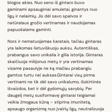
blogos akies. Nuo seno iš gintaro buvo
gaminami apsauginiai amuletai, ginantys nuo
ligų ir nelaimių. Jis dėl savo spalvos ir
natūralaus grožio vertinamas ir naudojamas
papuošalams gaminti.
Nors ir nematuojamas karatais, tačiau gintaras
yra laikomas lietuviškuoju auksu. Autentiškas,
prabangus savo unikalia ir gilia istorija. Gintaras
skaičiuoja milijonus metų ir yra vertinamas
visame pasaulyje ne ką mažiau prabangiu
gamtos turtu nei auksas.Gintarai visų pirma
vertinami ne tik dėl savo unikalumo, išskirtinės
išvaizdos, bet ir dėl gydomųjų savybių. Per
daugelį metų susiformavę gintarai teigiamai
veikia žmogaus kūną – stiprina imunitetą,
apsaugo organizmą nuo įvairių ligų, neutralizuoja