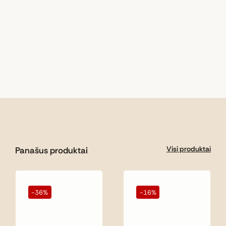
Visi produktai
Panašus produktai
-36%
-16%