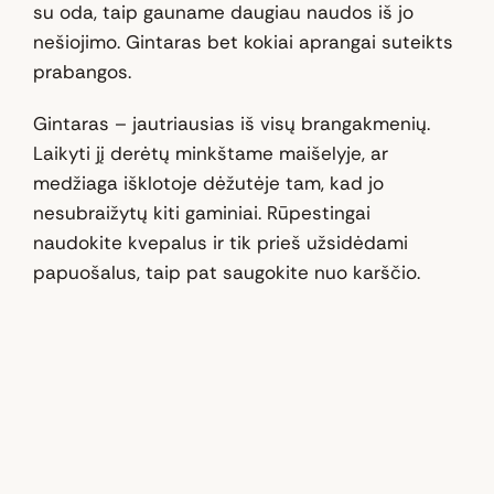
su oda, taip gauname daugiau naudos iš jo
nešiojimo. Gintaras bet kokiai aprangai suteikts
prabangos.
Gintaras – jautriausias iš visų brangakmenių.
Laikyti jį derėtų minkštame maišelyje, ar
medžiaga išklotoje dėžutėje tam, kad jo
nesubraižytų kiti gaminiai. Rūpestingai
naudokite kvepalus ir tik prieš užsidėdami
papuošalus, taip pat saugokite nuo karščio.