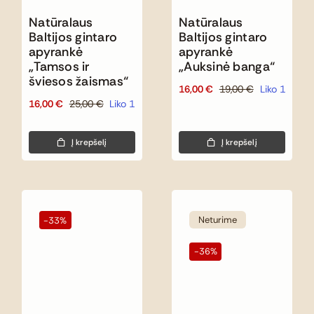
Natūralaus
Natūralaus
Baltijos gintaro
Baltijos gintaro
apyrankė
apyrankė
„Tamsos ir
„Auksinė banga“
šviesos žaismas“
16,00
€
19,00
€
Liko 1
Original
Current
16,00
€
25,00
€
Liko 1
Original
Current
price
price
price
price
was:
is:
was:
is:
19,00 €.
16,00 €.
Į krepšelį
Į krepšelį
25,00 €.
16,00 €.
Neturime
-33%
-36%