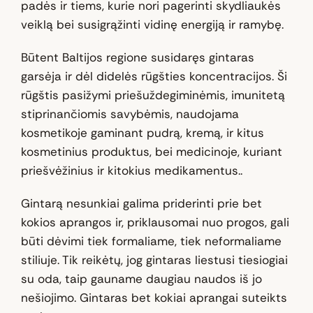
padės ir tiems, kurie nori pagerinti skydliaukės
veiklą bei susigrąžinti vidinę energiją ir ramybę.
Būtent Baltijos regione susidaręs gintaras
garsėja ir dėl didelės rūgšties koncentracijos. Ši
rūgštis pasižymi priešuždegiminėmis, imunitetą
stiprinančiomis savybėmis, naudojama
kosmetikoje gaminant pudrą, kremą, ir kitus
kosmetinius produktus, bei medicinoje, kuriant
priešvėžinius ir kitokius medikamentus..
Gintarą nesunkiai galima priderinti prie bet
kokios aprangos ir, priklausomai nuo progos, gali
būti dėvimi tiek formaliame, tiek neformaliame
stiliuje. Tik reikėtų, jog gintaras liestusi tiesiogiai
su oda, taip gauname daugiau naudos iš jo
nešiojimo. Gintaras bet kokiai aprangai suteikts