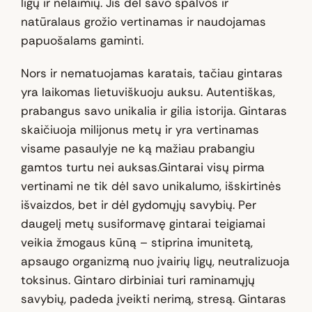
ligų ir nelaimių. Jis dėl savo spalvos ir
natūralaus grožio vertinamas ir naudojamas
papuošalams gaminti.
Nors ir nematuojamas karatais, tačiau gintaras
yra laikomas lietuviškuoju auksu. Autentiškas,
prabangus savo unikalia ir gilia istorija. Gintaras
skaičiuoja milijonus metų ir yra vertinamas
visame pasaulyje ne ką mažiau prabangiu
gamtos turtu nei auksas.Gintarai visų pirma
vertinami ne tik dėl savo unikalumo, išskirtinės
išvaizdos, bet ir dėl gydomųjų savybių. Per
daugelį metų susiformavę gintarai teigiamai
veikia žmogaus kūną – stiprina imunitetą,
apsaugo organizmą nuo įvairių ligų, neutralizuoja
toksinus. Gintaro dirbiniai turi raminamųjų
savybių, padeda įveikti nerimą, stresą. Gintaras