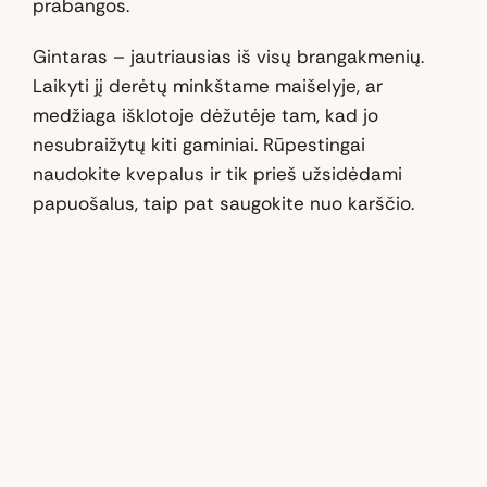
prabangos.
Gintaras – jautriausias iš visų brangakmenių.
Laikyti jį derėtų minkštame maišelyje, ar
medžiaga išklotoje dėžutėje tam, kad jo
nesubraižytų kiti gaminiai. Rūpestingai
naudokite kvepalus ir tik prieš užsidėdami
papuošalus, taip pat saugokite nuo karščio.