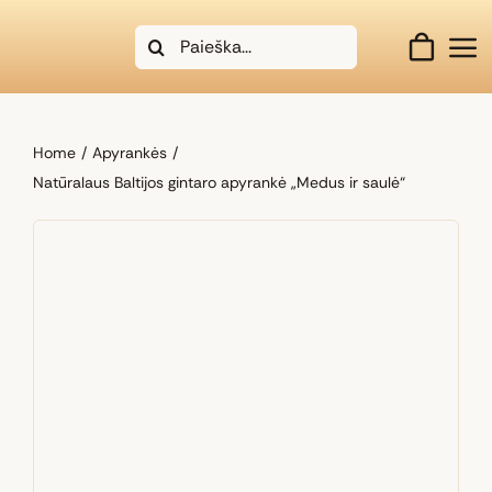
Skip
Search
to
for:
content
Home
Apyrankės
Natūralaus Baltijos gintaro apyrankė „Medus ir saulė“