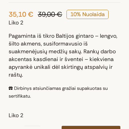
35,10
€
39,00
€
10% Nuolaida
Original
Current
Liko 2
price
price
was:
is:
Pagaminta iš tikro Baltijos gintaro – lengvo,
39,00 €.
35,10 €.
šilto akmens, susiformavusio iš
suakmenėjusių medžių sakų. Rankų darbo
akcentas kasdienai ir šventei – kiekviena
apyrankė unikali dėl skirtingų atspalvių ir
raštų.
Dirbinys atsiunčiamas gražiai supakuotas su
sertifikatu.
Liko 2