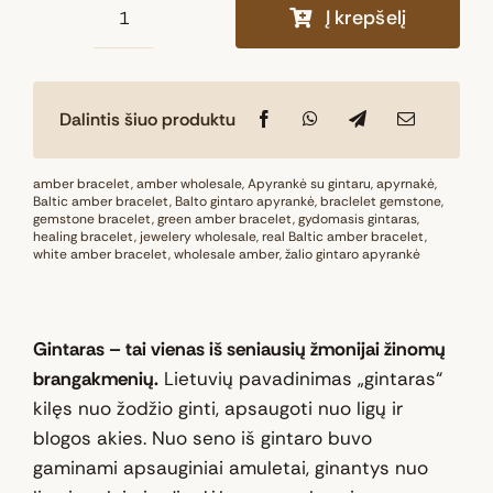
Į krepšelį
produkto
kiekis:
Natūralaus
Dalintis šiuo produktu
Baltijos
gintaro
apyrankė
amber bracelet
,
amber wholesale
,
Apyrankė su gintaru
,
apyrnakė
,
Baltic amber bracelet
,
Balto gintaro apyrankė
,
braclelet gemstone
,
„Medus
gemstone bracelet
,
green amber bracelet
,
gydomasis gintaras
,
healing bracelet
ir
,
jewelery wholesale
,
real Baltic amber bracelet
,
white amber bracelet
,
wholesale amber
,
žalio gintaro apyrankė
saulė“
Gintaras – tai vienas iš seniausių žmonijai žinomų
brangakmenių.
Lietuvių pavadinimas „gintaras“
kilęs nuo žodžio ginti, apsaugoti nuo ligų ir
blogos akies. Nuo seno iš gintaro buvo
gaminami apsauginiai amuletai, ginantys nuo