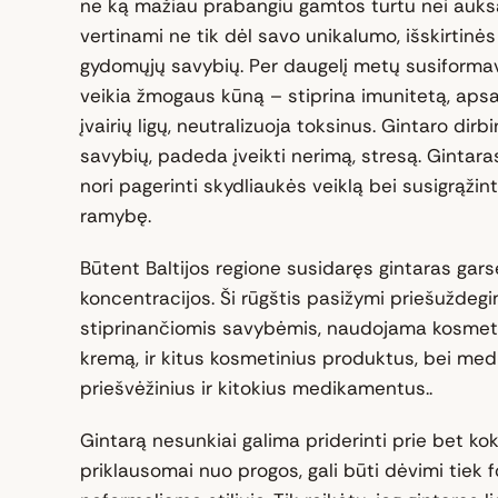
ne ką mažiau prabangiu gamtos turtu nei auksa
vertinami ne tik dėl savo unikalumo, išskirtinės 
gydomųjų savybių. Per daugelį metų susiformav
veikia žmogaus kūną – stiprina imunitetą, ap
įvairių ligų, neutralizuoja toksinus. Gintaro dirb
savybių, padeda įveikti nerimą, stresą. Gintara
nori pagerinti skydliaukės veiklą bei susigrąžinti
ramybę.
Būtent Baltijos regione susidaręs gintaras garsė
koncentracijos. Ši rūgštis pasižymi priešuždeg
stiprinančiomis savybėmis, naudojama kosmet
kremą, ir kitus kosmetinius produktus, bei medi
priešvėžinius ir kitokius medikamentus..
Gintarą nesunkiai galima priderinti prie bet kok
priklausomai nuo progos, gali būti dėvimi tiek 