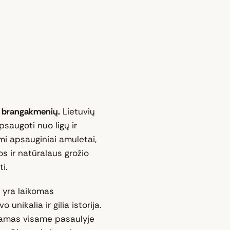
mų brangakmenių.
Lietuvių
psaugoti nuo ligų ir
i apsauginiai amuletai,
os ir natūralaus grožio
i.
 yra laikomas
unikalia ir gilia istorija.
inamas visame pasaulyje