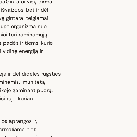
s.Gintarai visų pirma
išvaizdos, bet ir dėl
ę gintarai teigiamai
saugo organizmą nuo
iniai turi raminamųjų
s padės ir tiems, kurie
 vidinę energiją ir
ja ir dėl didelės rūgšties
iminėmis, imunitetą
ikoje gaminant pudrą,
cinoje, kuriant
ios aprangos ir,
formaliame, tiek