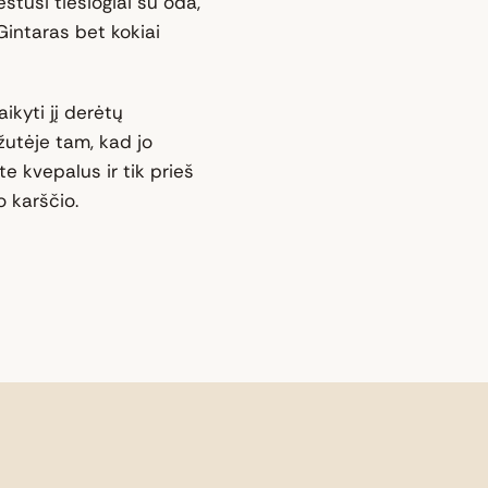
estusi tiesiogiai su oda,
intaras bet kokiai
ikyti jį derėtų
žutėje tam, kad jo
e kvepalus ir tik prieš
 karščio.