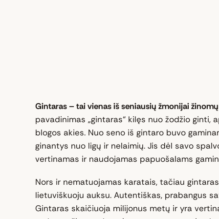
Gintaras – tai vienas iš seniausių žmonijai žino
pavadinimas „gintaras“ kilęs nuo žodžio ginti, a
blogos akies. Nuo seno iš gintaro buvo gaminam
ginantys nuo ligų ir nelaimių. Jis dėl savo spalv
vertinamas ir naudojamas papuošalams gamint
Nors ir nematuojamas karatais, tačiau gintaras
lietuviškuoju auksu. Autentiškas, prabangus savo 
Gintaras skaičiuoja milijonus metų ir yra vert