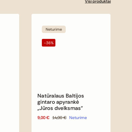
Visi produktai
Neturime
-36%
Natūralaus Baltijos
gintaro apyrankė
„Jūros dvelksmas“
9,00
€
14,00
€
Neturime
Original
Current
price
price