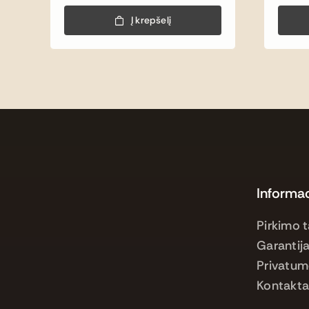
price
price
was:
is:
Į krepšelį
25,00 €.
16,00 €.
Informac
Pirkimo t
Garantija
Privatum
Kontakta