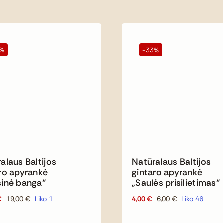
6%
-33%
alaus Baltijos
Natūralaus Baltijos
ro apyrankė
gintaro apyrankė
sinė banga“
„Saulės prisilietimas“
€
19,00
€
Liko 1
4,00
€
6,00
€
Liko 46
Original
Current
Original
Current
price
price
price
price