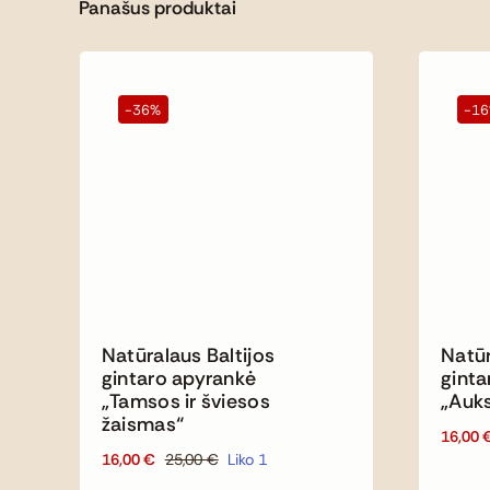
Panašus produktai
-36%
-1
Natūralaus Baltijos
Natūr
gintaro apyrankė
ginta
„Tamsos ir šviesos
„Auk
žaismas“
16,00
16,00
€
25,00
€
Liko 1
Original
Current