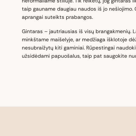
neformaliame stiliuje. Tik reikėtų, jog gintaras li
taip gauname daugiau naudos iš jo nešiojimo. G
aprangai suteikts prabangos.
Gintaras – jautriausias iš visų brangakmenių. La
minkštame maišelyje, ar medžiaga išklotoje dė
nesubraižytų kiti gaminiai. Rūpestingai naudokit
užsidėdami papuošalus, taip pat saugokite nuo