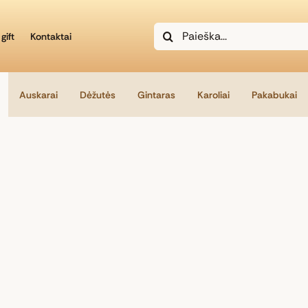
Search
gift
Kontaktai
for:
Auskarai
Dėžutės
Gintaras
Karoliai
Pakabukai