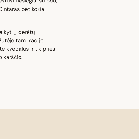
estusi tiesiogiai su oda,
intaras bet kokiai
ikyti jį derėtų
žutėje tam, kad jo
e kvepalus ir tik prieš
 karščio.