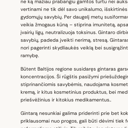
ne ką mažiau prabangiu gamtos turtu nei auksa
vertinami ne tik dėl savo unikalumo, išskirtinės 
gydomųjų savybių. Per daugelį metų susiformav
veikia žmogaus kūną – stiprina imunitetą, ap
įvairių ligų, neutralizuoja toksinus. Gintaro dirb
savybių, padeda įveikti nerimą, stresą. Gintara
nori pagerinti skydliaukės veiklą bei susigrąžinti
ramybę.
Būtent Baltijos regione susidaręs gintaras garsė
koncentracijos. Ši rūgštis pasižymi priešuždeg
stiprinančiomis savybėmis, naudojama kosmet
kremą, ir kitus kosmetinius produktus, bei medi
priešvėžinius ir kitokius medikamentus..
Gintarą nesunkiai galima priderinti prie bet kok
priklausomai nuo progos, gali būti dėvimi tiek 