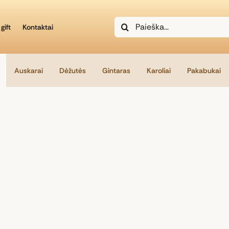
Search
gift
Kontaktai
for:
Auskarai
Dėžutės
Gintaras
Karoliai
Pakabukai