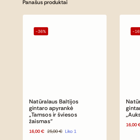
Panašus produktai
-36%
-1
Natūralaus Baltijos
Natūr
gintaro apyrankė
ginta
„Tamsos ir šviesos
„Auk
žaismas“
16,00
16,00
€
25,00
€
Liko 1
Original
Current