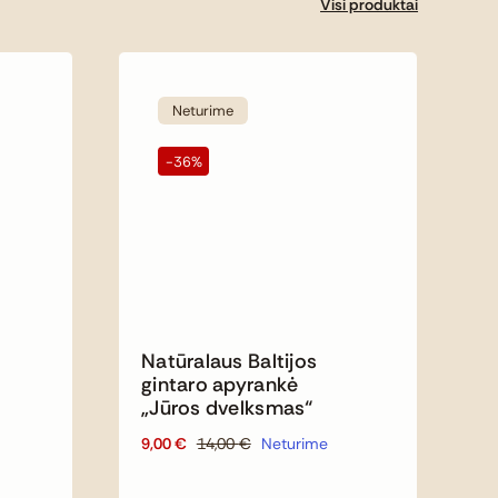
Visi produktai
Neturime
-36%
Natūralaus Baltijos
gintaro apyrankė
„Jūros dvelksmas“
9,00
€
14,00
€
Neturime
Original
Current
price
price