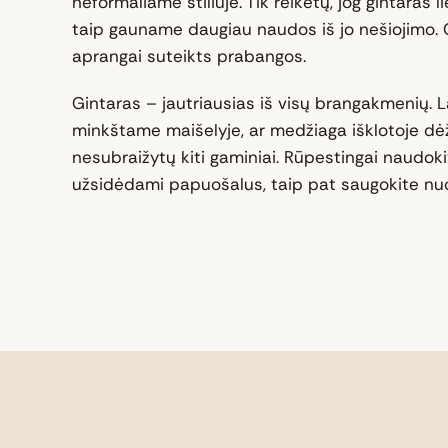
neformaliame stiliuje. Tik reikėtų, jog gintaras li
taip gauname daugiau naudos iš jo nešiojimo. G
aprangai suteikts prabangos.
Gintaras – jautriausias iš visų brangakmenių. La
minkštame maišelyje, ar medžiaga išklotoje dė
nesubraižytų kiti gaminiai. Rūpestingai naudokit
užsidėdami papuošalus, taip pat saugokite nuo