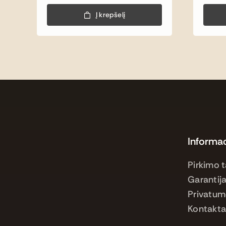
price
price
was:
is:
Į krepšelį
25,00 €.
16,00 €.
Informac
Pirkimo t
Garantija
Privatum
Kontakta