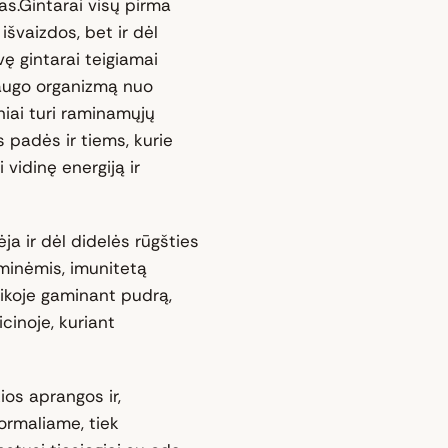
s.Gintarai visų pirma
išvaizdos, bet ir dėl
ę gintarai teigiamai
saugo organizmą nuo
iniai turi raminamųjų
s padės ir tiems, kurie
 vidinę energiją ir
ja ir dėl didelės rūgšties
iminėmis, imunitetą
ikoje gaminant pudrą,
cinoje, kuriant
ios aprangos ir,
formaliame, tiek