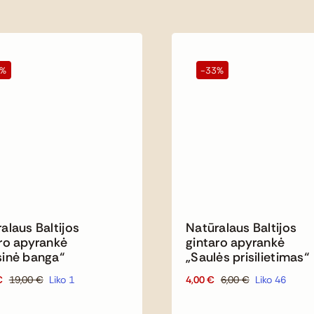
6%
-33%
alaus Baltijos
Natūralaus Baltijos
ro apyrankė
gintaro apyrankė
sinė banga“
„Saulės prisilietimas“
€
19,00
€
Liko 1
4,00
€
6,00
€
Liko 46
Original
Current
Original
Current
price
price
price
price