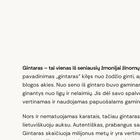
Gintaras – tai vienas iš seniausių žmonijai žino
pavadinimas „gintaras“ kilęs nuo žodžio ginti, a
blogos akies. Nuo seno iš gintaro buvo gaminam
ginantys nuo ligų ir nelaimių. Jis dėl savo spalv
vertinamas ir naudojamas papuošalams gamint
Nors ir nematuojamas karatais, tačiau gintaras
lietuviškuoju auksu. Autentiškas, prabangus savo 
Gintaras skaičiuoja milijonus metų ir yra vert