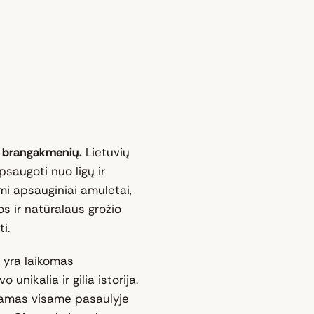
mų brangakmenių.
Lietuvių
psaugoti nuo ligų ir
i apsauginiai amuletai,
os ir natūralaus grožio
i.
 yra laikomas
unikalia ir gilia istorija.
inamas visame pasaulyje