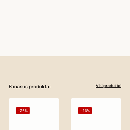
Visi produktai
Panašus produktai
-36%
-16%