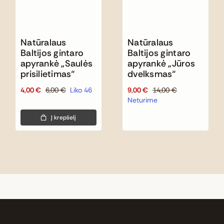
Natūralaus
Natūralaus
Baltijos gintaro
Baltijos gintaro
apyrankė „Saulės
apyrankė „Jūros
prisilietimas“
dvelksmas“
4,00
€
6,00
€
Liko 46
9,00
€
14,00
€
Original
Current
Original
Current
Neturime
price
price
price
price
was:
is:
was:
is:
Į krepšelį
6,00 €.
4,00 €.
14,00 €.
9,00 €.