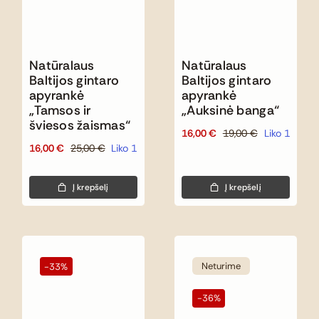
Natūralaus
Natūralaus
Baltijos gintaro
Baltijos gintaro
apyrankė
apyrankė
„Tamsos ir
„Auksinė banga“
šviesos žaismas“
16,00
€
19,00
€
Liko 1
Original
Current
16,00
€
25,00
€
Liko 1
Original
Current
price
price
price
price
was:
is:
was:
is:
19,00 €.
16,00 €.
Į krepšelį
Į krepšelį
25,00 €.
16,00 €.
Neturime
-33%
-36%