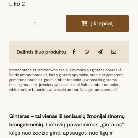
Liko 2
Į krepšelį
produkto
kiekis:
Natūralaus
Dalintis šiuo produktu
Baltijos
gintaro
apyrankė
amber bracelet
,
amber wholesale
,
Apyrankė su gintaru
,
apyrnakė
,
Baltic amber bracelet
,
Balto gintaro apyrankė
,
braclelet gemstone
,
„Saulės
gemstone bracelet
,
green amber bracelet
,
gydomasis gintaras
,
healing bracelet
švytėjimas“
,
jewelery wholesale
,
real Baltic amber bracelet
,
white amber bracelet
,
wholesale amber
,
žalio gintaro apyrankė
Gintaras – tai vienas iš seniausių žmonijai žinomų
brangakmenių.
Lietuvių pavadinimas „gintaras“
kilęs nuo žodžio ginti, apsaugoti nuo ligų ir