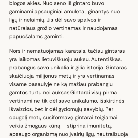
blogos akies. Nuo seno iš gintaro buvo
gaminami apsauginiai amuletai, ginantys nuo
ligų ir nelaimių. Jis dėl savo spalvos ir
natūralaus grožio vertinamas ir naudojamas
papuošalams gaminti.
Nors ir nematuojamas karatais, tačiau gintaras
yra laikomas lietuviškuoju auksu. Autentiškas,
prabangus savo unikalia ir gilia istorija. Gintaras
skaičiuoja milijonus metų ir yra vertinamas
visame pasaulyje ne ką mažiau prabangiu
gamtos turtu nei auksas.Gintarai visų pirma
vertinami ne tik dėl savo unikalumo, išskirtinės
išvaizdos, bet ir dėl gydomųjų savybių. Per
daugelį metų susiformavę gintarai teigiamai
veikia žmogaus kūną – stiprina imunitetą,
apsaugo organizmą nuo įvairių ligų, neutralizuoja