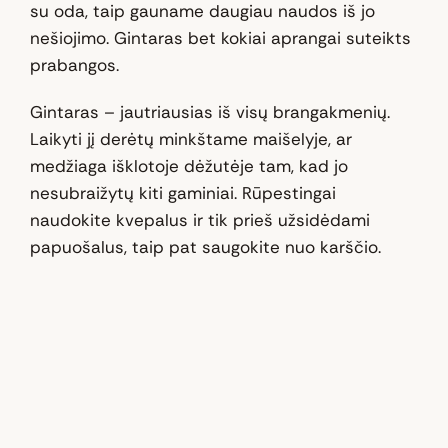
su oda, taip gauname daugiau naudos iš jo
nešiojimo. Gintaras bet kokiai aprangai suteikts
prabangos.
Gintaras – jautriausias iš visų brangakmenių.
Laikyti jį derėtų minkštame maišelyje, ar
medžiaga išklotoje dėžutėje tam, kad jo
nesubraižytų kiti gaminiai. Rūpestingai
naudokite kvepalus ir tik prieš užsidėdami
papuošalus, taip pat saugokite nuo karščio.