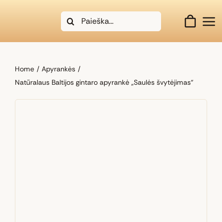
Skip
Search
to
for:
content
Home
Apyrankės
Natūralaus Baltijos gintaro apyrankė „Saulės švytėjimas“