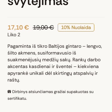
švytėjimas“
17,10
€
19,00
€
10% Nuolaida
Original
Current
Liko 2
price
price
was:
is:
Pagaminta iš tikro Baltijos gintaro – lengvo,
19,00 €.
17,10 €.
šilto akmens, susiformavusio iš
suakmenėjusių medžių sakų. Rankų darbo
akcentas kasdienai ir šventei – kiekviena
apyrankė unikali dėl skirtingų atspalvių ir
raštų.
Dirbinys atsiunčiamas gražiai supakuotas su
sertifikatu.