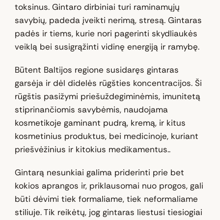
toksinus. Gintaro dirbiniai turi raminamųjų
savybių, padeda įveikti nerimą, stresą. Gintaras
padės ir tiems, kurie nori pagerinti skydliaukės
veiklą bei susigrąžinti vidinę energiją ir ramybę.
Būtent Baltijos regione susidaręs gintaras
garsėja ir dėl didelės rūgšties koncentracijos. Ši
rūgštis pasižymi priešuždegiminėmis, imunitetą
stiprinančiomis savybėmis, naudojama
kosmetikoje gaminant pudrą, kremą, ir kitus
kosmetinius produktus, bei medicinoje, kuriant
priešvėžinius ir kitokius medikamentus..
Gintarą nesunkiai galima priderinti prie bet
kokios aprangos ir, priklausomai nuo progos, gali
būti dėvimi tiek formaliame, tiek neformaliame
stiliuje. Tik reikėtų, jog gintaras liestusi tiesiogiai