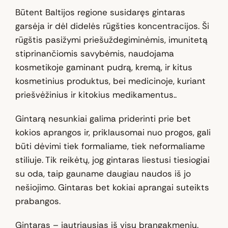
Būtent Baltijos regione susidaręs gintaras
garsėja ir dėl didelės rūgšties koncentracijos. Ši
rūgštis pasižymi priešuždegiminėmis, imunitetą
stiprinančiomis savybėmis, naudojama
kosmetikoje gaminant pudrą, kremą, ir kitus
kosmetinius produktus, bei medicinoje, kuriant
priešvėžinius ir kitokius medikamentus..
Gintarą nesunkiai galima priderinti prie bet
kokios aprangos ir, priklausomai nuo progos, gali
būti dėvimi tiek formaliame, tiek neformaliame
stiliuje. Tik reikėtų, jog gintaras liestusi tiesiogiai
su oda, taip gauname daugiau naudos iš jo
nešiojimo. Gintaras bet kokiai aprangai suteikts
prabangos.
Gintaras – jautriausias iš visų brangakmenių.