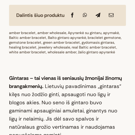
Dalintis šiuo produktu
amber bracelet
,
amber wholesale
,
Apyrankė su gintaru
,
apyrnakė
,
Baltic amber bracelet
,
Balto gintaro apyrankė
,
braclelet gemstone
,
gemstone bracelet
,
green amber bracelet
,
gydomasis gintaras
,
healing bracelet
,
jewelery wholesale
,
real Baltic amber bracelet
,
white amber bracelet
,
wholesale amber
,
žalio gintaro apyrankė
Gintaras – tai vienas iš seniausių žmonijai žinomų
brangakmenių.
Lietuvių pavadinimas „gintaras“
kilęs nuo žodžio ginti, apsaugoti nuo ligų ir
blogos akies. Nuo seno iš gintaro buvo
gaminami apsauginiai amuletai, ginantys nuo
ligų ir nelaimių. Jis dėl savo spalvos ir
natūralaus grožio vertinamas ir naudojamas
papuošalams gaminti.