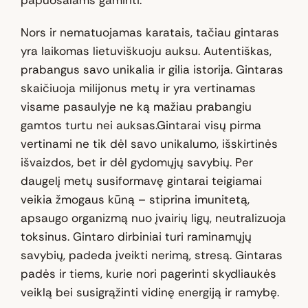
Nors ir nematuojamas karatais, tačiau gintaras
yra laikomas lietuviškuoju auksu. Autentiškas,
prabangus savo unikalia ir gilia istorija. Gintaras
skaičiuoja milijonus metų ir yra vertinamas
visame pasaulyje ne ką mažiau prabangiu
gamtos turtu nei auksas.Gintarai visų pirma
vertinami ne tik dėl savo unikalumo, išskirtinės
išvaizdos, bet ir dėl gydomųjų savybių. Per
daugelį metų susiformavę gintarai teigiamai
veikia žmogaus kūną – stiprina imunitetą,
apsaugo organizmą nuo įvairių ligų, neutralizuoja
toksinus. Gintaro dirbiniai turi raminamųjų
savybių, padeda įveikti nerimą, stresą. Gintaras
padės ir tiems, kurie nori pagerinti skydliaukės
veiklą bei susigrąžinti vidinę energiją ir ramybę.