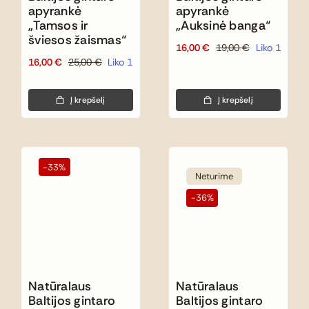
apyrankė
apyrankė
„Tamsos ir
„Auksinė banga“
šviesos žaismas“
16,00
€
19,00
€
Liko 1
Original
Current
16,00
€
25,00
€
Liko 1
Original
Current
price
price
price
price
was:
is:
was:
is:
19,00 €.
16,00 €.
Į krepšelį
Į krepšelį
25,00 €.
16,00 €.
-33%
Neturime
-36%
Natūralaus
Natūralaus
Baltijos gintaro
Baltijos gintaro