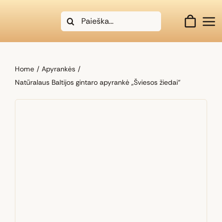
Skip
Search
to
for:
content
Home
Apyrankės
Natūralaus Baltijos gintaro apyrankė „Šviesos žiedai“