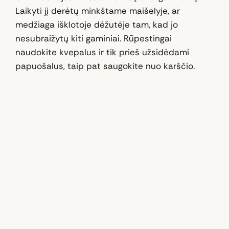
Laikyti jį derėtų minkštame maišelyje, ar
medžiaga išklotoje dėžutėje tam, kad jo
nesubraižytų kiti gaminiai. Rūpestingai
naudokite kvepalus ir tik prieš užsidėdami
papuošalus, taip pat saugokite nuo karščio.