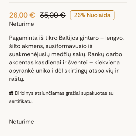
26,00
€
35,00
€
26% Nuolaida
Original
Current
Neturime
price
price
was:
is:
Pagaminta iš tikro Baltijos gintaro – lengvo,
35,00 €.
26,00 €.
šilto akmens, susiformavusio iš
suakmenėjusių medžių sakų. Rankų darbo
akcentas kasdienai ir šventei – kiekviena
apyrankė unikali dėl skirtingų atspalvių ir
raštų.
Dirbinys atsiunčiamas gražiai supakuotas su
sertifikatu.
Neturime