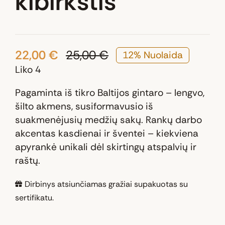
kibirkštis“
22,00
€
25,00
€
12% Nuolaida
Original
Current
Liko 4
price
price
was:
is:
Pagaminta iš tikro Baltijos gintaro – lengvo,
25,00 €.
22,00 €.
šilto akmens, susiformavusio iš
suakmenėjusių medžių sakų. Rankų darbo
akcentas kasdienai ir šventei – kiekviena
apyrankė unikali dėl skirtingų atspalvių ir
raštų.
Dirbinys atsiunčiamas gražiai supakuotas su
sertifikatu.