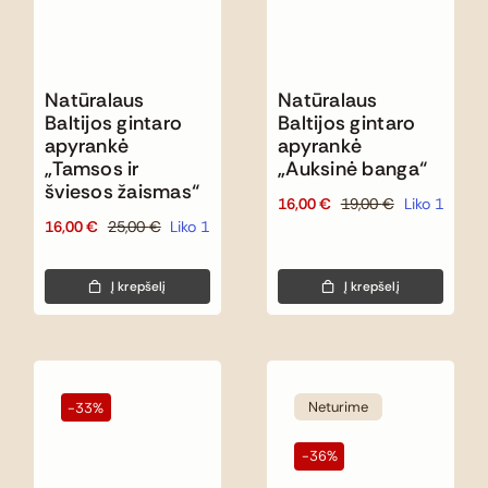
Natūralaus
Natūralaus
Baltijos gintaro
Baltijos gintaro
apyrankė
apyrankė
„Tamsos ir
„Auksinė banga“
šviesos žaismas“
16,00
€
19,00
€
Liko 1
Original
Current
16,00
€
25,00
€
Liko 1
Original
Current
price
price
price
price
was:
is:
was:
is:
19,00 €.
16,00 €.
Į krepšelį
Į krepšelį
25,00 €.
16,00 €.
Neturime
-33%
-36%