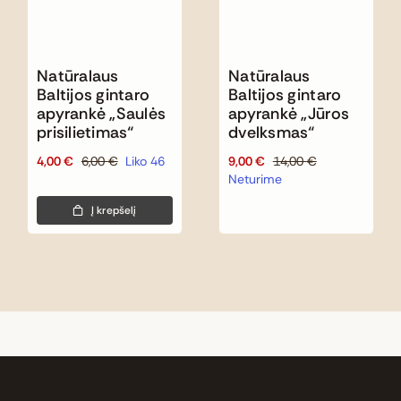
Natūralaus
Natūralaus
Baltijos gintaro
Baltijos gintaro
apyrankė „Saulės
apyrankė „Jūros
prisilietimas“
dvelksmas“
4,00
€
6,00
€
Liko 46
9,00
€
14,00
€
Original
Current
Original
Current
Neturime
price
price
price
price
was:
is:
was:
is:
Į krepšelį
6,00 €.
4,00 €.
14,00 €.
9,00 €.