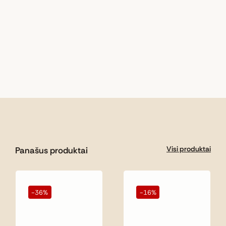
Visi produktai
Panašus produktai
-36%
-16%