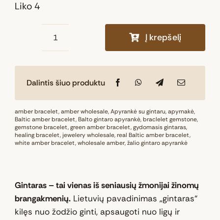
Liko 4
Į krepšelį
produkto
kiekis:
Natūralaus
Dalintis šiuo produktu
Baltijos
gintaro
apyrankė
amber bracelet
,
amber wholesale
,
Apyrankė su gintaru
,
apyrnakė
,
Baltic amber bracelet
,
Balto gintaro apyrankė
,
braclelet gemstone
,
„Saulės
gemstone bracelet
,
green amber bracelet
,
gydomasis gintaras
,
healing bracelet
kibirkštis“
,
jewelery wholesale
,
real Baltic amber bracelet
,
white amber bracelet
,
wholesale amber
,
žalio gintaro apyrankė
Gintaras – tai vienas iš seniausių žmonijai žinomų
brangakmenių.
Lietuvių pavadinimas „gintaras“
kilęs nuo žodžio ginti, apsaugoti nuo ligų ir