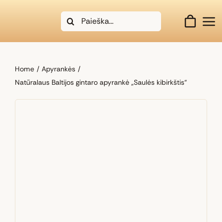
Skip
Search
to
for:
content
Home
Apyrankės
Natūralaus Baltijos gintaro apyrankė „Saulės kibirkštis“