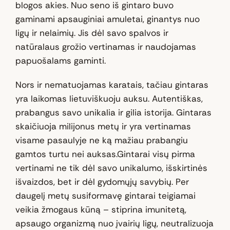
blogos akies. Nuo seno iš gintaro buvo
gaminami apsauginiai amuletai, ginantys nuo
ligų ir nelaimių. Jis dėl savo spalvos ir
natūralaus grožio vertinamas ir naudojamas
papuošalams gaminti.
Nors ir nematuojamas karatais, tačiau gintaras
yra laikomas lietuviškuoju auksu. Autentiškas,
prabangus savo unikalia ir gilia istorija. Gintaras
skaičiuoja milijonus metų ir yra vertinamas
visame pasaulyje ne ką mažiau prabangiu
gamtos turtu nei auksas.Gintarai visų pirma
vertinami ne tik dėl savo unikalumo, išskirtinės
išvaizdos, bet ir dėl gydomųjų savybių. Per
daugelį metų susiformavę gintarai teigiamai
veikia žmogaus kūną – stiprina imunitetą,
apsaugo organizmą nuo įvairių ligų, neutralizuoja