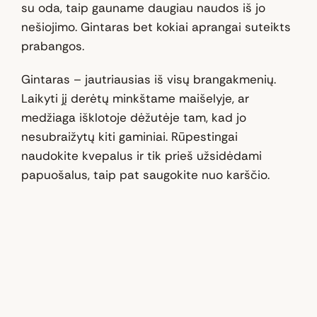
su oda, taip gauname daugiau naudos iš jo
nešiojimo. Gintaras bet kokiai aprangai suteikts
prabangos.
Gintaras – jautriausias iš visų brangakmenių.
Laikyti jį derėtų minkštame maišelyje, ar
medžiaga išklotoje dėžutėje tam, kad jo
nesubraižytų kiti gaminiai. Rūpestingai
naudokite kvepalus ir tik prieš užsidėdami
papuošalus, taip pat saugokite nuo karščio.