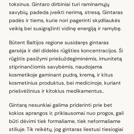
toksinus. Gintaro dirbiniai turi raminamųjų
savybių, padeda įveikti nerimą, stresą. Gintaras
padės ir tiems, kurie nori pagerinti skydliaukės
veiklą bei susigrąžinti vidinę energiją ir ramybę.
Būtent Baltijos regione susidaręs gintaras
garsėja ir dėl didelės rūgšties koncentracijos. Ši
rūgštis pasižymi priešuždegiminėmis, imunitetą
stiprinančiomis savybėmis, naudojama
kosmetikoje gaminant pudrą, kremą, ir kitus
kosmetinius produktus, bei medicinoje, kuriant
priešvėžinius ir kitokius medikamentus..
Gintarą nesunkiai galima priderinti prie bet
kokios aprangos ir, priklausomai nuo progos, gali
būti dėvimi tiek formaliame, tiek neformaliame
stiliuje. Tik reikėtų, jog gintaras liestusi tiesiogiai