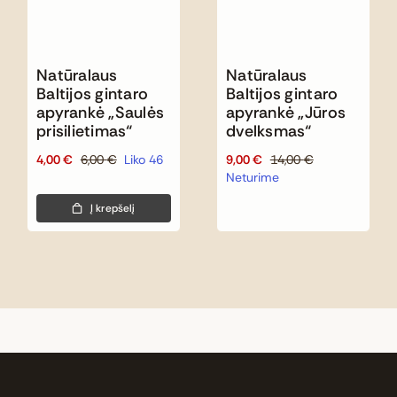
Natūralaus
Natūralaus
Baltijos gintaro
Baltijos gintaro
apyrankė „Saulės
apyrankė „Jūros
prisilietimas“
dvelksmas“
4,00
€
6,00
€
Liko 46
9,00
€
14,00
€
Original
Current
Original
Current
Neturime
price
price
price
price
was:
is:
was:
is:
Į krepšelį
6,00 €.
4,00 €.
14,00 €.
9,00 €.