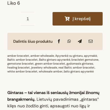
Liko 6
Į krepšelį
produkto
kiekis:
Natūralaus
Dalintis šiuo produktu
Baltijos
gintaro
apyrankė
amber bracelet
,
amber wholesale
,
Apyrankė su gintaru
,
apyrnakė
,
Baltic amber bracelet
,
Balto gintaro apyrankė
,
braclelet gemstone
,
„Raudono
gemstone bracelet
,
green amber bracelet
,
gydomasis gintaras
,
healing bracelet
siūlo
,
jewelery wholesale
,
real Baltic amber bracelet
,
white amber bracelet
,
wholesale amber
,
žalio gintaro apyrankė
saulė“
Gintaras – tai vienas iš seniausių žmonijai žinomų
brangakmenių.
Lietuvių pavadinimas „gintaras“
kilęs nuo žodžio ginti, apsaugoti nuo ligų ir