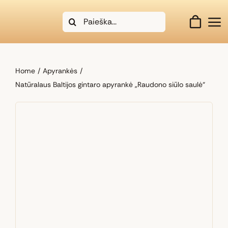
Skip
Search
to
for:
content
Home
Apyrankės
Natūralaus Baltijos gintaro apyrankė „Raudono siūlo saulė“