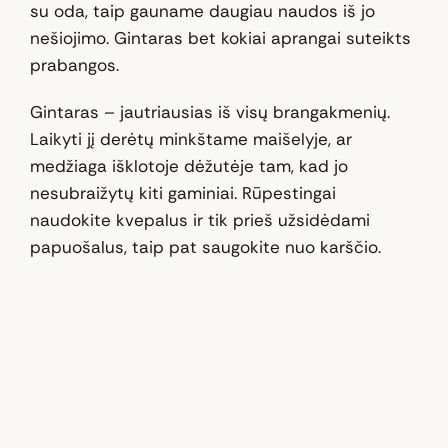
su oda, taip gauname daugiau naudos iš jo
nešiojimo. Gintaras bet kokiai aprangai suteikts
prabangos.
Gintaras – jautriausias iš visų brangakmenių.
Laikyti jį derėtų minkštame maišelyje, ar
medžiaga išklotoje dėžutėje tam, kad jo
nesubraižytų kiti gaminiai. Rūpestingai
naudokite kvepalus ir tik prieš užsidėdami
papuošalus, taip pat saugokite nuo karščio.