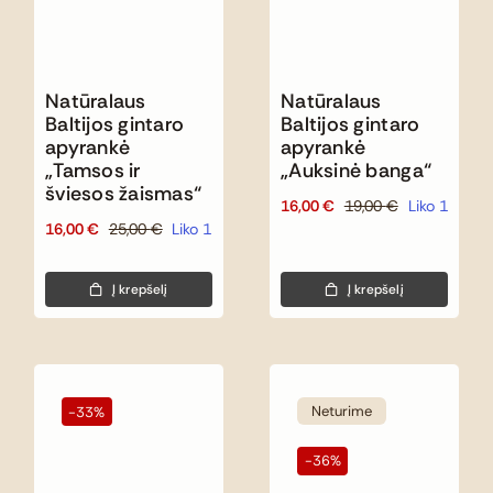
Natūralaus
Natūralaus
Baltijos gintaro
Baltijos gintaro
apyrankė
apyrankė
„Tamsos ir
„Auksinė banga“
šviesos žaismas“
16,00
€
19,00
€
Liko 1
Original
Current
16,00
€
25,00
€
Liko 1
Original
Current
price
price
price
price
was:
is:
was:
is:
19,00 €.
16,00 €.
Į krepšelį
Į krepšelį
25,00 €.
16,00 €.
Neturime
-33%
-36%