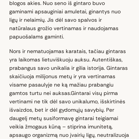
blogos akies. Nuo seno iš gintaro buvo
gaminami apsauginiai amuletai, ginantys nuo
ligų ir nelaimių. Jis dėl savo spalvos ir
natūralaus grožio vertinamas ir naudojamas
papuošalams gaminti.
Nors ir nematuojamas karatais, tačiau gintaras
yra laikomas lietuviškuoju auksu. Autentiškas,
prabangus savo unikalia ir gilia istorija. Gintaras
skaičiuoja milijonus metų ir yra vertinamas
visame pasaulyje ne ką mažiau prabangiu
gamtos turtu nei auksas.Gintarai visų pirma
vertinami ne tik dėl savo unikalumo, išskirtinės
išvaizdos, bet ir dėl gydomųjų savybių. Per
daugelį metų susiformavę gintarai teigiamai
veikia žmogaus kūną – stiprina imunitetą,
apsaugo organizmą nuo įvairių ligų, neutralizuoja