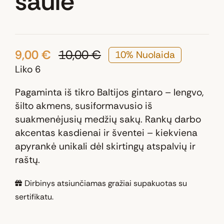
saulė“
9,00
€
10,00
€
10% Nuolaida
Original
Current
Liko 6
price
price
was:
is:
Pagaminta iš tikro Baltijos gintaro – lengvo,
10,00 €.
9,00 €.
šilto akmens, susiformavusio iš
suakmenėjusių medžių sakų. Rankų darbo
akcentas kasdienai ir šventei – kiekviena
apyrankė unikali dėl skirtingų atspalvių ir
raštų.
Dirbinys atsiunčiamas gražiai supakuotas su
sertifikatu.