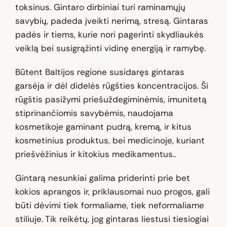
toksinus. Gintaro dirbiniai turi raminamųjų
savybių, padeda įveikti nerimą, stresą. Gintaras
padės ir tiems, kurie nori pagerinti skydliaukės
veiklą bei susigrąžinti vidinę energiją ir ramybę.
Būtent Baltijos regione susidaręs gintaras
garsėja ir dėl didelės rūgšties koncentracijos. Ši
rūgštis pasižymi priešuždegiminėmis, imunitetą
stiprinančiomis savybėmis, naudojama
kosmetikoje gaminant pudrą, kremą, ir kitus
kosmetinius produktus, bei medicinoje, kuriant
priešvėžinius ir kitokius medikamentus..
Gintarą nesunkiai galima priderinti prie bet
kokios aprangos ir, priklausomai nuo progos, gali
būti dėvimi tiek formaliame, tiek neformaliame
stiliuje. Tik reikėtų, jog gintaras liestusi tiesiogiai