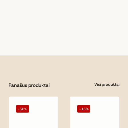
Visi produktai
Panašus produktai
-36%
-16%