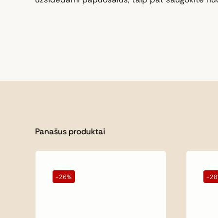
Panašus produktai
-26%
-2