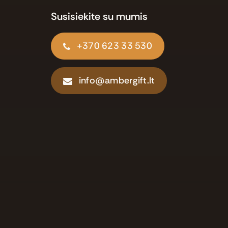
Susisiekite su mumis
+370 623 33 530
info@ambergift.lt