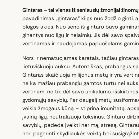
Gintaras – tai vienas iš seniausių žmonijai žino
pavadinimas „gintaras“ kilęs nuo žodžio ginti, a
blogos akies. Nuo seno iš gintaro buvo gaminam
ginantys nuo ligų ir nelaimių. Jis dėl savo spalv
vertinamas ir naudojamas papuošalams gamint
Nors ir nematuojamas karatais, tačiau gintaras
lietuviškuoju auksu. Autentiškas, prabangus savo 
Gintaras skaičiuoja milijonus metų ir yra vert
ne ką mažiau prabangiu gamtos turtu nei auksa
vertinami ne tik dėl savo unikalumo, išskirtinės 
gydomųjų savybių. Per daugelį metų susiformav
veikia žmogaus kūną – stiprina imunitetą, ap
įvairių ligų, neutralizuoja toksinus. Gintaro dirb
savybių, padeda įveikti nerimą, stresą. Gintara
nori pagerinti skydliaukės veiklą bei susigrąžinti