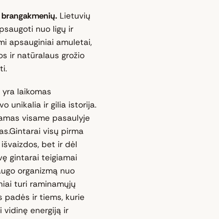
mų brangakmenių.
Lietuvių
psaugoti nuo ligų ir
i apsauginiai amuletai,
os ir natūralaus grožio
i.
 yra laikomas
unikalia ir gilia istorija.
inamas visame pasaulyje
s.Gintarai visų pirma
išvaizdos, bet ir dėl
ę gintarai teigiamai
saugo organizmą nuo
iniai turi raminamųjų
s padės ir tiems, kurie
 vidinę energiją ir