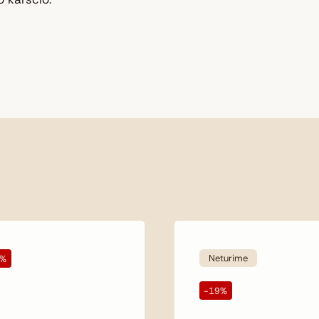
Neturime
8%
-19%