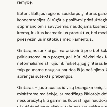
ramybę.
Būtent Baltijos regione susidaręs gintaras garsė
koncentracijos. Ši rūgštis pasižymi priešuždeg
stiprinančiomis savybėmis, naudojama kosmet
kremą, ir kitus kosmetinius produktus, bei medi
priešvėžinius ir kitokius medikamentus..
Gintarą nesunkiai galima priderinti prie bet kok
priklausomai nuo progos, gali būti dėvimi tiek 
neformaliame stiliuje. Tik reikėtų, jog gintaras li
taip gauname daugiau naudos iš jo nešiojimo. G
aprangai suteikts prabangos.
Gintaras – jautriausias iš visų brangakmenių. La
minkštame maišelyje, ar medžiaga išklotoje dė
nesubraižytų kiti gaminiai. Rūpestingai naudokit
užsidėdami papuošalus, taip pat saugokite nuo