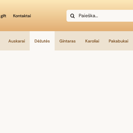
Search
gift
Kontaktai
for:
Auskarai
Dėžutės
Gintaras
Karoliai
Pakabukai