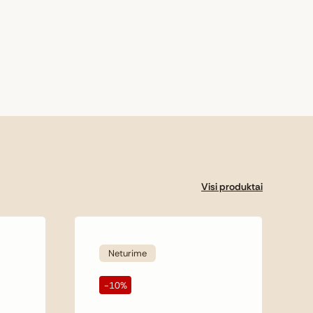
Visi produktai
Neturime
-10%