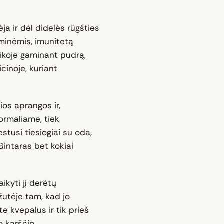
ja ir dėl didelės rūgšties
iminėmis, imunitetą
ikoje gaminant pudrą,
cinoje, kuriant
ios aprangos ir,
formaliame, tiek
estusi tiesiogiai su oda,
intaras bet kokiai
ikyti jį derėtų
žutėje tam, kad jo
e kvepalus ir tik prieš
 karščio.