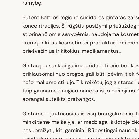
ramybę.
Būtent Baltijos regione susidaręs gintaras garsė
koncentracijos. Ši rūgštis pasižymi priešuždeg
stiprinančiomis savybėmis, naudojama kosmet
kremą, ir kitus kosmetinius produktus, bei medi
priešvėžinius ir kitokius medikamentus..
Gintarą nesunkiai galima priderinti prie bet kok
priklausomai nuo progos, gali būti dėvimi tiek 
neformaliame stiliuje. Tik reikėtų, jog gintaras li
taip gauname daugiau naudos iš jo nešiojimo. G
aprangai suteikts prabangos.
Gintaras – jautriausias iš visų brangakmenių. La
minkštame maišelyje, ar medžiaga išklotoje dė
nesubraižytų kiti gaminiai. Rūpestingai naudokit
užsidėdami papuošalus, taip pat saugokite nuo