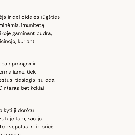
ja ir dėl didelės rūgšties
iminėmis, imunitetą
ikoje gaminant pudrą,
cinoje, kuriant
ios aprangos ir,
formaliame, tiek
estusi tiesiogiai su oda,
intaras bet kokiai
ikyti jį derėtų
žutėje tam, kad jo
e kvepalus ir tik prieš
 karščio.