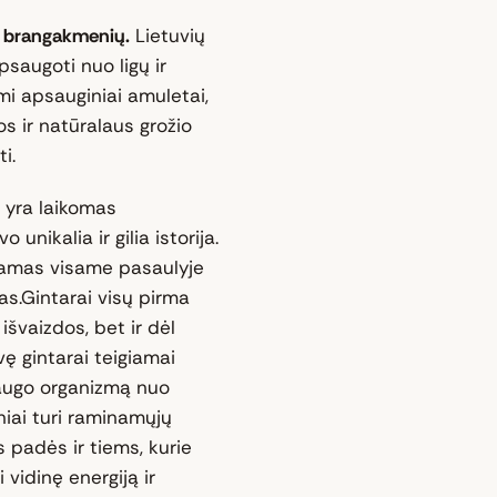
mų brangakmenių.
Lietuvių
psaugoti nuo ligų ir
i apsauginiai amuletai,
os ir natūralaus grožio
i.
 yra laikomas
unikalia ir gilia istorija.
inamas visame pasaulyje
s.Gintarai visų pirma
išvaizdos, bet ir dėl
ę gintarai teigiamai
saugo organizmą nuo
iniai turi raminamųjų
s padės ir tiems, kurie
 vidinę energiją ir