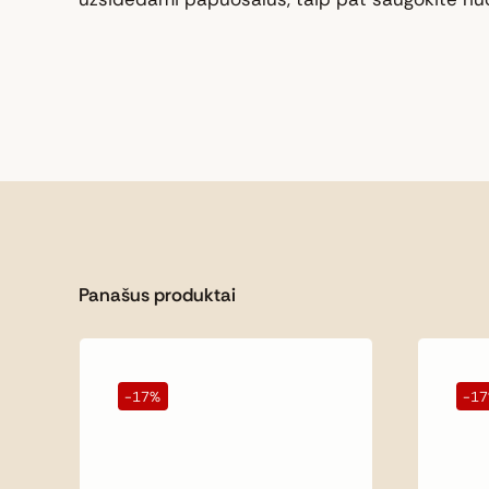
Panašus produktai
-17%
-1