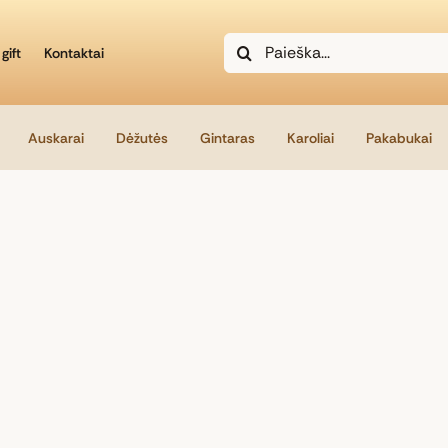
Search
gift
Kontaktai
for:
Auskarai
Dėžutės
Gintaras
Karoliai
Pakabukai