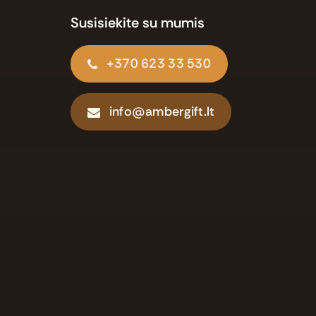
Susisiekite su mumis
+370 623 33 530
info@ambergift.lt