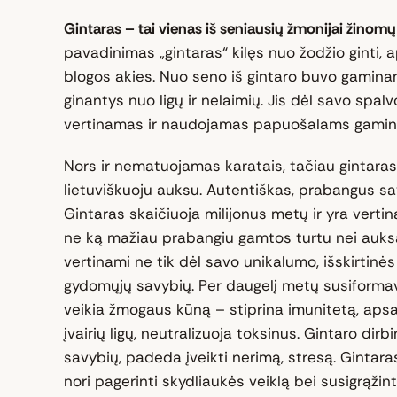
Gintaras – tai vienas iš seniausių žmonijai žino
pavadinimas „gintaras“ kilęs nuo žodžio ginti, a
blogos akies. Nuo seno iš gintaro buvo gaminam
ginantys nuo ligų ir nelaimių. Jis dėl savo spalv
vertinamas ir naudojamas papuošalams gamint
Nors ir nematuojamas karatais, tačiau gintaras
lietuviškuoju auksu. Autentiškas, prabangus savo 
Gintaras skaičiuoja milijonus metų ir yra vert
ne ką mažiau prabangiu gamtos turtu nei auksa
vertinami ne tik dėl savo unikalumo, išskirtinės 
gydomųjų savybių. Per daugelį metų susiformav
veikia žmogaus kūną – stiprina imunitetą, ap
įvairių ligų, neutralizuoja toksinus. Gintaro dirb
savybių, padeda įveikti nerimą, stresą. Gintara
nori pagerinti skydliaukės veiklą bei susigrąžinti