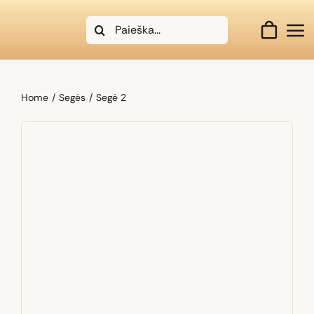
Skip
Search
to
for:
content
Home
Segės
Segė 2