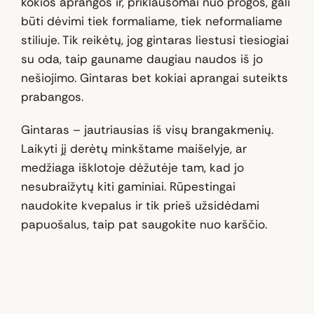
kokios aprangos ir, priklausomai nuo progos, gali
būti dėvimi tiek formaliame, tiek neformaliame
stiliuje. Tik reikėtų, jog gintaras liestusi tiesiogiai
su oda, taip gauname daugiau naudos iš jo
nešiojimo. Gintaras bet kokiai aprangai suteikts
prabangos.
Gintaras – jautriausias iš visų brangakmenių.
Laikyti jį derėtų minkštame maišelyje, ar
medžiaga išklotoje dėžutėje tam, kad jo
nesubraižytų kiti gaminiai. Rūpestingai
naudokite kvepalus ir tik prieš užsidėdami
papuošalus, taip pat saugokite nuo karščio.