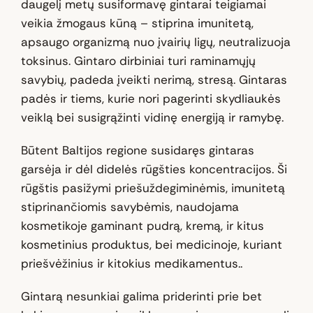
daugelį metų susiformavę gintarai teigiamai
veikia žmogaus kūną – stiprina imunitetą,
apsaugo organizmą nuo įvairių ligų, neutralizuoja
toksinus. Gintaro dirbiniai turi raminamųjų
savybių, padeda įveikti nerimą, stresą. Gintaras
padės ir tiems, kurie nori pagerinti skydliaukės
veiklą bei susigrąžinti vidinę energiją ir ramybę.
Būtent Baltijos regione susidaręs gintaras
garsėja ir dėl didelės rūgšties koncentracijos. Ši
rūgštis pasižymi priešuždegiminėmis, imunitetą
stiprinančiomis savybėmis, naudojama
kosmetikoje gaminant pudrą, kremą, ir kitus
kosmetinius produktus, bei medicinoje, kuriant
priešvėžinius ir kitokius medikamentus..
Gintarą nesunkiai galima priderinti prie bet