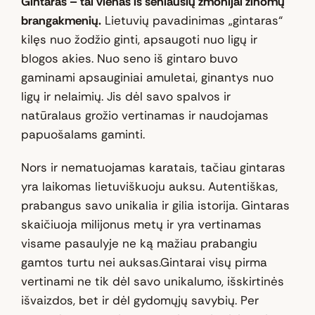
Gintaras – tai vienas iš seniausių žmonijai žinomų
brangakmenių.
Lietuvių pavadinimas „gintaras“
kilęs nuo žodžio ginti, apsaugoti nuo ligų ir
blogos akies. Nuo seno iš gintaro buvo
gaminami apsauginiai amuletai, ginantys nuo
ligų ir nelaimių. Jis dėl savo spalvos ir
natūralaus grožio vertinamas ir naudojamas
papuošalams gaminti.
Nors ir nematuojamas karatais, tačiau gintaras
yra laikomas lietuviškuoju auksu. Autentiškas,
prabangus savo unikalia ir gilia istorija. Gintaras
skaičiuoja milijonus metų ir yra vertinamas
visame pasaulyje ne ką mažiau prabangiu
gamtos turtu nei auksas.Gintarai visų pirma
vertinami ne tik dėl savo unikalumo, išskirtinės
išvaizdos, bet ir dėl gydomųjų savybių. Per