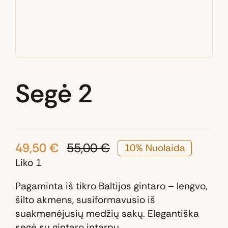
Segė 2
49,50
€
55,00
€
10% Nuolaida
Original
Current
Liko 1
price
price
was:
is:
Pagaminta iš tikro Baltijos gintaro – lengvo,
55,00 €.
49,50 €.
šilto akmens, susiformavusio iš
suakmenėjusių medžių sakų. Elegantiška
segė su gintaro intarpu.