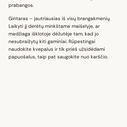
prabangos.
Gintaras – jautriausias iš visų brangakmenių.
Laikyti jį derėtų minkštame maišelyje, ar
medžiaga išklotoje dėžutėje tam, kad jo
nesubraižytų kiti gaminiai. Rūpestingai
naudokite kvepalus ir tik prieš užsidėdami
papuošalus, taip pat saugokite nuo karščio.