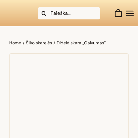
Skip
Search
to
for:
content
Home
Šilko skarelės
Didelė skara „Gaivumas”