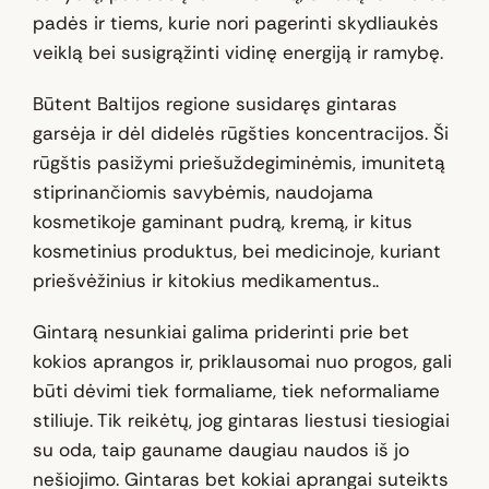
padės ir tiems, kurie nori pagerinti skydliaukės
veiklą bei susigrąžinti vidinę energiją ir ramybę.
Būtent Baltijos regione susidaręs gintaras
garsėja ir dėl didelės rūgšties koncentracijos. Ši
rūgštis pasižymi priešuždegiminėmis, imunitetą
stiprinančiomis savybėmis, naudojama
kosmetikoje gaminant pudrą, kremą, ir kitus
kosmetinius produktus, bei medicinoje, kuriant
priešvėžinius ir kitokius medikamentus..
Gintarą nesunkiai galima priderinti prie bet
kokios aprangos ir, priklausomai nuo progos, gali
būti dėvimi tiek formaliame, tiek neformaliame
stiliuje. Tik reikėtų, jog gintaras liestusi tiesiogiai
su oda, taip gauname daugiau naudos iš jo
nešiojimo. Gintaras bet kokiai aprangai suteikts