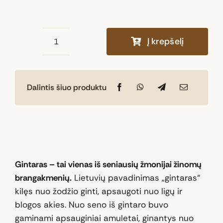
Į krepšelį
produkto
kiekis:
Didelė
Dalintis šiuo produktu
skara
"Gaivumas"
Gintaras – tai vienas iš seniausių žmonijai žinomų
brangakmenių.
Lietuvių pavadinimas „gintaras“
kilęs nuo žodžio ginti, apsaugoti nuo ligų ir
blogos akies. Nuo seno iš gintaro buvo
gaminami apsauginiai amuletai, ginantys nuo