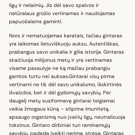
ligų ir nelaimių. Jis dėl savo spalvos ir
natūralaus grožio vertinamas ir naudojamas
papuošalams gaminti.
Nors ir nematuojamas karatais, tačiau gintaras
yra laikomas lietuviškuoju auksu. Autentiškas,
prabangus savo unikalia ir gilia istorija. Gintaras
skaičiuoja milijonus metų ir yra vertinamas
visame pasaulyje ne ką mažiau prabangiu
gamtos turtu nei auksas.Gintarai visų pirma
vertinami ne tik dėl savo unikalumo, išskirtinės
išvaizdos, bet ir dėl gydomųjų savybių. Per
daugelį metų susiformavę gintarai teigiamai
veikia žmogaus kūną – stiprina imunitetą,
apsaugo organizmą nuo įvairių ligų, neutralizuoja
toksinus. Gintaro dirbiniai turi raminamųjų
savybių, padeda įveikti nerimą, stresą. Gintaras