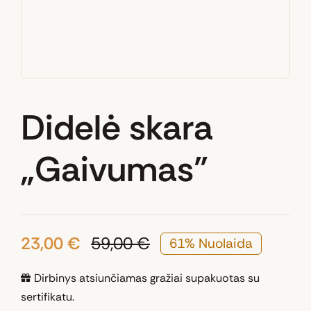
Didelė skara
„Gaivumas”
23,00
€
59,00
€
61% Nuolaida
Original
Current
price
price
Dirbinys atsiunčiamas gražiai supakuotas su
was:
is:
sertifikatu.
59,00 €.
23,00 €.