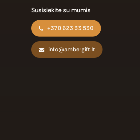
Susisiekite su mumis
+370 623 33 530
info@ambergift.lt