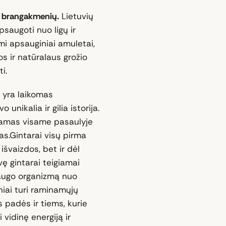
mų brangakmenių.
Lietuvių
psaugoti nuo ligų ir
i apsauginiai amuletai,
os ir natūralaus grožio
i.
 yra laikomas
unikalia ir gilia istorija.
inamas visame pasaulyje
s.Gintarai visų pirma
išvaizdos, bet ir dėl
ę gintarai teigiamai
saugo organizmą nuo
iniai turi raminamųjų
s padės ir tiems, kurie
 vidinę energiją ir