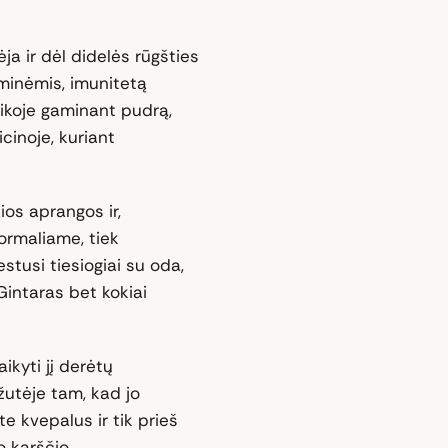
ja ir dėl didelės rūgšties
iminėmis, imunitetą
ikoje gaminant pudrą,
cinoje, kuriant
ios aprangos ir,
formaliame, tiek
estusi tiesiogiai su oda,
intaras bet kokiai
ikyti jį derėtų
žutėje tam, kad jo
e kvepalus ir tik prieš
 karščio.