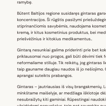
ramybę.
Būtent Baltijos regione susidaręs gintaras garsė
koncentracijos. Ši rūgštis pasižymi priešuždeg
stiprinančiomis savybėmis, naudojama kosmet
kremą, ir kitus kosmetinius produktus, bei medi
priešvėžinius ir kitokius medikamentus..
Gintarą nesunkiai galima priderinti prie bet kok
priklausomai nuo progos, gali būti dėvimi tiek 
neformaliame stiliuje. Tik reikėtų, jog gintaras li
taip gauname daugiau naudos iš jo nešiojimo. G
aprangai suteikts prabangos.
Gintaras – jautriausias iš visų brangakmenių. La
minkštame maišelyje, ar medžiaga išklotoje dė
nesubraižytų kiti gaminiai. Rūpestingai naudokit
užsidėdami papuošalus, taip pat saugokite nuo