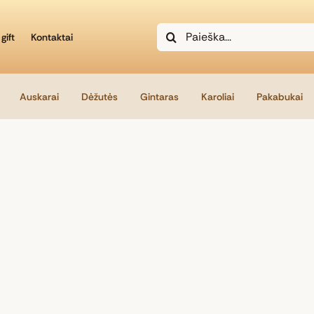
Search
gift
Kontaktai
for:
Auskarai
Dėžutės
Gintaras
Karoliai
Pakabukai