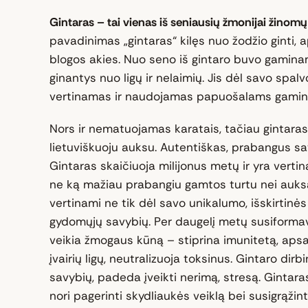
Gintaras – tai vienas iš seniausių žmonijai žino
pavadinimas „gintaras“ kilęs nuo žodžio ginti, a
blogos akies. Nuo seno iš gintaro buvo gaminam
ginantys nuo ligų ir nelaimių. Jis dėl savo spalv
vertinamas ir naudojamas papuošalams gamint
Nors ir nematuojamas karatais, tačiau gintaras
lietuviškuoju auksu. Autentiškas, prabangus savo 
Gintaras skaičiuoja milijonus metų ir yra vert
ne ką mažiau prabangiu gamtos turtu nei auksa
vertinami ne tik dėl savo unikalumo, išskirtinės 
gydomųjų savybių. Per daugelį metų susiformav
veikia žmogaus kūną – stiprina imunitetą, ap
įvairių ligų, neutralizuoja toksinus. Gintaro dirb
savybių, padeda įveikti nerimą, stresą. Gintara
nori pagerinti skydliaukės veiklą bei susigrąžinti