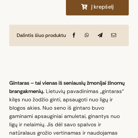
Į krepšelį
produkto
kiekis:
Natūralaus
Dalintis šiuo produktu
Baltijos
gintaro
dėkliukas
„Auksinė
mozaika“
Gintaras – tai vienas iš seniausių žmonijai žinomų
brangakmenių.
Lietuvių pavadinimas „gintaras“
kilęs nuo žodžio ginti, apsaugoti nuo ligų ir
blogos akies. Nuo seno iš gintaro buvo
gaminami apsauginiai amuletai, ginantys nuo
ligų ir nelaimių. Jis dėl savo spalvos ir
natūralaus grožio vertinamas ir naudojamas