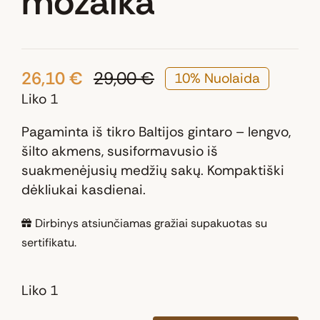
mozaika“
26,10
€
29,00
€
10% Nuolaida
Original
Current
Liko 1
price
price
was:
is:
Pagaminta iš tikro Baltijos gintaro – lengvo,
29,00 €.
26,10 €.
šilto akmens, susiformavusio iš
suakmenėjusių medžių sakų. Kompaktiški
dėkliukai kasdienai.
Dirbinys atsiunčiamas gražiai supakuotas su
sertifikatu.
Liko 1