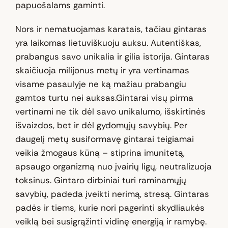
papuošalams gaminti.
Nors ir nematuojamas karatais, tačiau gintaras
yra laikomas lietuviškuoju auksu. Autentiškas,
prabangus savo unikalia ir gilia istorija. Gintaras
skaičiuoja milijonus metų ir yra vertinamas
visame pasaulyje ne ką mažiau prabangiu
gamtos turtu nei auksas.Gintarai visų pirma
vertinami ne tik dėl savo unikalumo, išskirtinės
išvaizdos, bet ir dėl gydomųjų savybių. Per
daugelį metų susiformavę gintarai teigiamai
veikia žmogaus kūną – stiprina imunitetą,
apsaugo organizmą nuo įvairių ligų, neutralizuoja
toksinus. Gintaro dirbiniai turi raminamųjų
savybių, padeda įveikti nerimą, stresą. Gintaras
padės ir tiems, kurie nori pagerinti skydliaukės
veiklą bei susigrąžinti vidinę energiją ir ramybę.