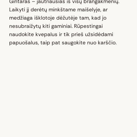
Gintaras – jautriausias iš visų brangakmenių.
Laikyti jį derėtų minkštame maišelyje, ar
medžiaga išklotoje dėžutėje tam, kad jo
nesubraižytų kiti gaminiai. Rūpestingai
naudokite kvepalus ir tik prieš užsidėdami
papuošalus, taip pat saugokite nuo karščio.