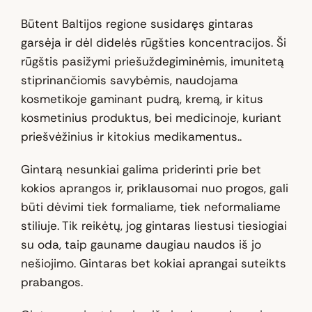
Būtent Baltijos regione susidaręs gintaras
garsėja ir dėl didelės rūgšties koncentracijos. Ši
rūgštis pasižymi priešuždegiminėmis, imunitetą
stiprinančiomis savybėmis, naudojama
kosmetikoje gaminant pudrą, kremą, ir kitus
kosmetinius produktus, bei medicinoje, kuriant
priešvėžinius ir kitokius medikamentus..
Gintarą nesunkiai galima priderinti prie bet
kokios aprangos ir, priklausomai nuo progos, gali
būti dėvimi tiek formaliame, tiek neformaliame
stiliuje. Tik reikėtų, jog gintaras liestusi tiesiogiai
su oda, taip gauname daugiau naudos iš jo
nešiojimo. Gintaras bet kokiai aprangai suteikts
prabangos.