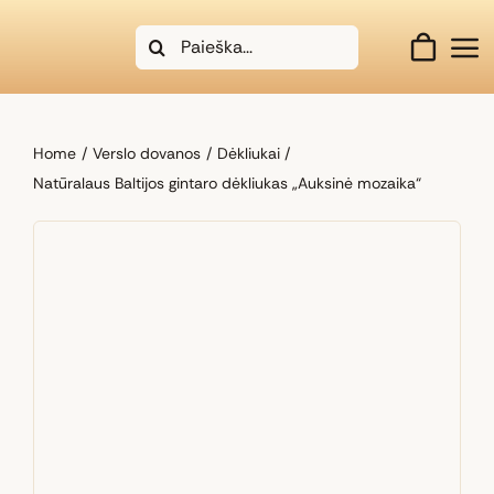
Skip
Search
to
for:
content
Home
Verslo dovanos
Dėkliukai
Natūralaus Baltijos gintaro dėkliukas „Auksinė mozaika“