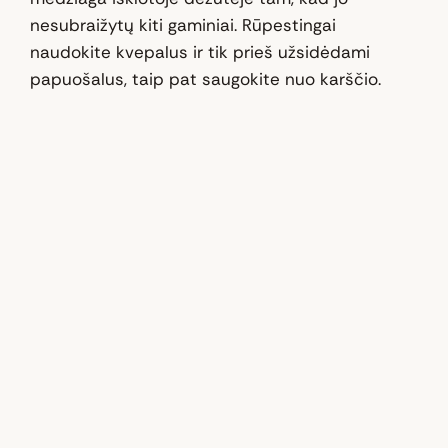
nesubraižytų kiti gaminiai. Rūpestingai
naudokite kvepalus ir tik prieš užsidėdami
papuošalus, taip pat saugokite nuo karščio.