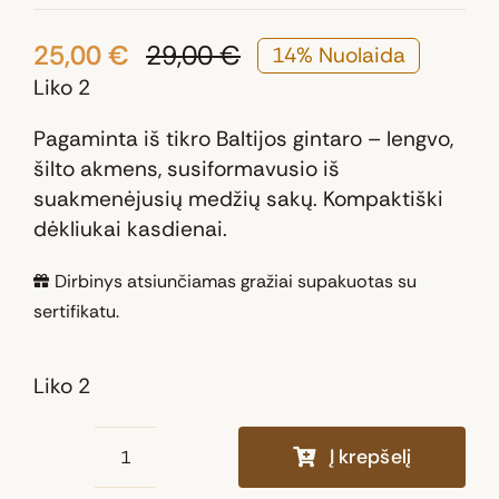
25,00
€
29,00
€
14% Nuolaida
Original
Current
Liko 2
price
price
was:
is:
Pagaminta iš tikro Baltijos gintaro – lengvo,
29,00 €.
25,00 €.
šilto akmens, susiformavusio iš
suakmenėjusių medžių sakų. Kompaktiški
dėkliukai kasdienai.
Dirbinys atsiunčiamas gražiai supakuotas su
sertifikatu.
Liko 2
Į krepšelį
produkto