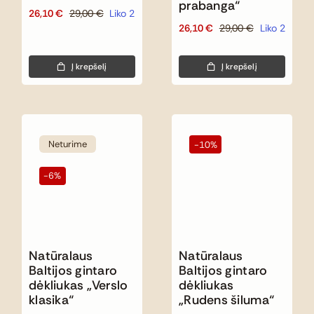
prabanga“
26,10
€
29,00
€
Liko 2
Original
Current
26,10
€
29,00
€
Liko 2
Original
Current
price
price
price
price
was:
is:
was:
is:
29,00 €.
26,10 €.
Į krepšelį
Į krepšelį
29,00 €.
26,10 €.
Neturime
-10%
-6%
Natūralaus
Natūralaus
Baltijos gintaro
Baltijos gintaro
dėkliukas „Verslo
dėkliukas
klasika“
„Rudens šiluma“