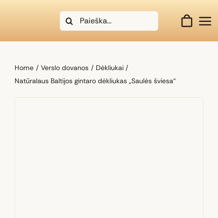
Skip
Search
to
for:
content
Home
Verslo dovanos
Dėkliukai
Natūralaus Baltijos gintaro dėkliukas „Saulės šviesa“