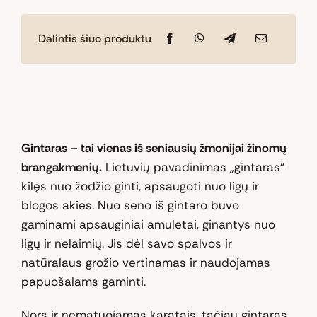
kiekis:
Natūralaus
Dalintis šiuo produktu
Baltijos
gintaro
dėkliukas
„Saulės
šviesa“
Gintaras – tai vienas iš seniausių žmonijai žinomų
brangakmenių.
Lietuvių pavadinimas „gintaras“
kilęs nuo žodžio ginti, apsaugoti nuo ligų ir
blogos akies. Nuo seno iš gintaro buvo
gaminami apsauginiai amuletai, ginantys nuo
ligų ir nelaimių. Jis dėl savo spalvos ir
natūralaus grožio vertinamas ir naudojamas
papuošalams gaminti.
Nors ir nematuojamas karatais, tačiau gintaras