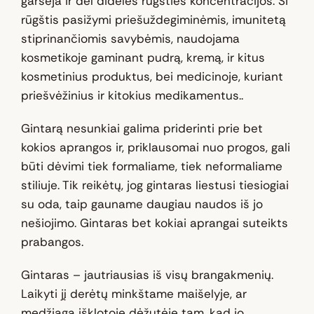
garsėja ir dėl didelės rūgšties koncentracijos. Ši
rūgštis pasižymi priešuždegiminėmis, imunitetą
stiprinančiomis savybėmis, naudojama
kosmetikoje gaminant pudrą, kremą, ir kitus
kosmetinius produktus, bei medicinoje, kuriant
priešvėžinius ir kitokius medikamentus..
Gintarą nesunkiai galima priderinti prie bet
kokios aprangos ir, priklausomai nuo progos, gali
būti dėvimi tiek formaliame, tiek neformaliame
stiliuje. Tik reikėtų, jog gintaras liestusi tiesiogiai
su oda, taip gauname daugiau naudos iš jo
nešiojimo. Gintaras bet kokiai aprangai suteikts
prabangos.
Gintaras – jautriausias iš visų brangakmenių.
Laikyti jį derėtų minkštame maišelyje, ar
medžiaga išklotoje dėžutėje tam, kad jo