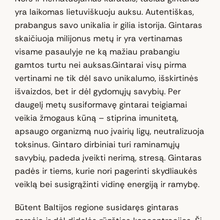
yra laikomas lietuviškuoju auksu. Autentiškas,
prabangus savo unikalia ir gilia istorija. Gintaras
skaičiuoja milijonus metų ir yra vertinamas
visame pasaulyje ne ką mažiau prabangiu
gamtos turtu nei auksas.Gintarai visų pirma
vertinami ne tik dėl savo unikalumo, išskirtinės
išvaizdos, bet ir dėl gydomųjų savybių. Per
daugelį metų susiformavę gintarai teigiamai
veikia žmogaus kūną – stiprina imunitetą,
apsaugo organizmą nuo įvairių ligų, neutralizuoja
toksinus. Gintaro dirbiniai turi raminamųjų
savybių, padeda įveikti nerimą, stresą. Gintaras
padės ir tiems, kurie nori pagerinti skydliaukės
veiklą bei susigrąžinti vidinę energiją ir ramybę.
Būtent Baltijos regione susidaręs gintaras