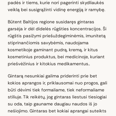
padės ir tiems, kurie nori pagerinti skydliaukės
veiklą bei susigrąžinti vidinę energiją ir ramybę.
Būtent Baltijos regione susidaręs gintaras
garsėja ir dėl didelės rūgšties koncentracijos. Ši
rūgštis pasižymi priešuždegiminėmis, imunitetą
stiprinančiomis savybėmis, naudojama
kosmetikoje gaminant pudrą, kremą, ir kitus
kosmetinius produktus, bei medicinoje, kuriant
priešvėžinius ir kitokius medikamentus..
Gintarą nesunkiai galima priderinti prie bet
kokios aprangos ir, priklausomai nuo progos, gali
būti dėvimi tiek formaliame, tiek neformaliame
stiliuje. Tik reikėtų, jog gintaras liestusi tiesiogiai
su oda, taip gauname daugiau naudos iš jo
nešiojimo. Gintaras bet kokiai aprangai suteikts