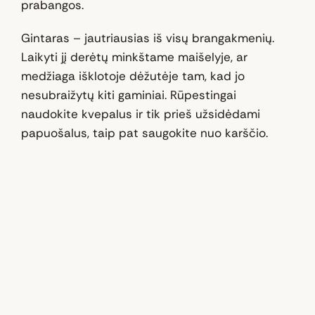
prabangos.
Gintaras – jautriausias iš visų brangakmenių.
Laikyti jį derėtų minkštame maišelyje, ar
medžiaga išklotoje dėžutėje tam, kad jo
nesubraižytų kiti gaminiai. Rūpestingai
naudokite kvepalus ir tik prieš užsidėdami
papuošalus, taip pat saugokite nuo karščio.