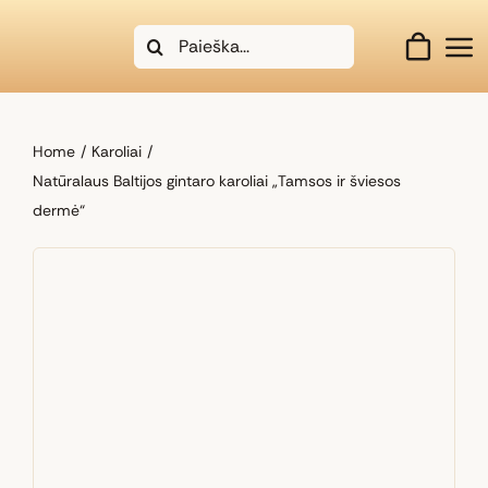
Skip
Search
to
for:
content
Home
Karoliai
Natūralaus Baltijos gintaro karoliai „Tamsos ir šviesos
dermė“