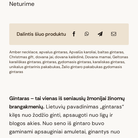
Neturime
Dalintis šiuo produktu
Amber necklace
,
apvalus gintaras
,
Apvalūs karoliai
,
baltas gintaras
,
Christmas gift
,
dovana jai
,
dovana kalėdinė
,
Dovana mamai
,
Geltonas
karališkas gintaras
,
gintaras
,
gydomasis gintaras
,
karaliskas gintaras
,
unikalus gintarinis pakabukas
,
Žalio gintaro pakabukas gydomasis
gintaras
Gintaras – tai vienas iš seniausių žmonijai žinomų
brangakmenių.
Lietuvių pavadinimas „gintaras“
kilęs nuo žodžio ginti, apsaugoti nuo ligų ir
blogos akies. Nuo seno iš gintaro buvo
gaminami apsauginiai amuletai, ginantys nuo