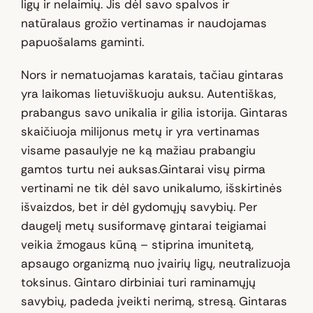
ligų ir nelaimių. Jis dėl savo spalvos ir
natūralaus grožio vertinamas ir naudojamas
papuošalams gaminti.
Nors ir nematuojamas karatais, tačiau gintaras
yra laikomas lietuviškuoju auksu. Autentiškas,
prabangus savo unikalia ir gilia istorija. Gintaras
skaičiuoja milijonus metų ir yra vertinamas
visame pasaulyje ne ką mažiau prabangiu
gamtos turtu nei auksas.Gintarai visų pirma
vertinami ne tik dėl savo unikalumo, išskirtinės
išvaizdos, bet ir dėl gydomųjų savybių. Per
daugelį metų susiformavę gintarai teigiamai
veikia žmogaus kūną – stiprina imunitetą,
apsaugo organizmą nuo įvairių ligų, neutralizuoja
toksinus. Gintaro dirbiniai turi raminamųjų
savybių, padeda įveikti nerimą, stresą. Gintaras