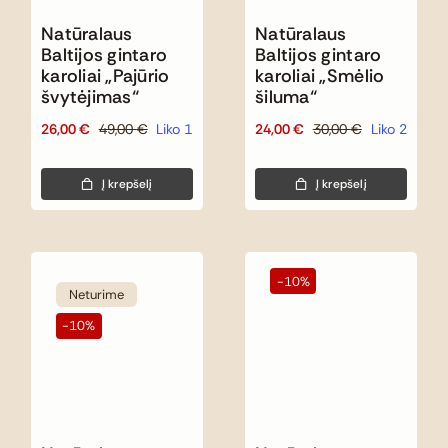
Natūralaus
Natūralaus
Baltijos gintaro
Baltijos gintaro
karoliai „Pajūrio
karoliai „Smėlio
švytėjimas“
šiluma“
26,00
€
49,00
€
Liko 1
24,00
€
30,00
€
Liko 2
Original
Current
Original
Current
price
price
price
price
was:
is:
was:
is:
Į krepšelį
Į krepšelį
49,00 €.
26,00 €.
30,00 €.
24,00 €.
-10%
Neturime
-10%