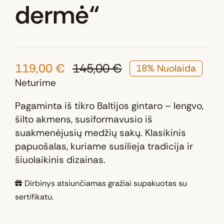
dermė“
119,00
€
145,00
€
18% Nuolaida
Original
Current
Neturime
price
price
was:
is:
Pagaminta iš tikro Baltijos gintaro – lengvo,
145,00 €.
119,00 €.
šilto akmens, susiformavusio iš
suakmenėjusių medžių sakų. Klasikinis
papuošalas, kuriame susilieja tradicija ir
šiuolaikinis dizainas.
Dirbinys atsiunčiamas gražiai supakuotas su
sertifikatu.