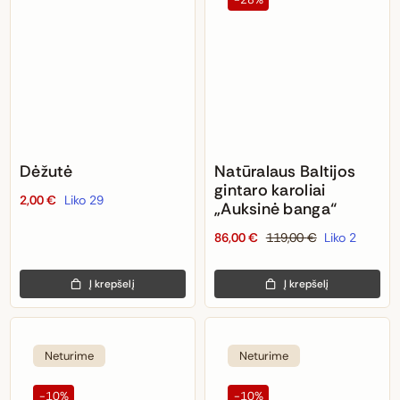
Dėžutė
Natūralaus Baltijos
gintaro karoliai
2,00
€
Liko 29
„Auksinė banga“
86,00
€
119,00
€
Liko 2
Original
Current
price
price
Į krepšelį
Į krepšelį
was:
is:
119,00 €.
86,00 €.
Neturime
Neturime
-10%
-10%