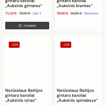
gintaro karoliai
gintaro karoliai
„Auksinis gintaras“
„Auksinis krantas“
71,10
€
79,00
€
Liko 1
39,00
€
56,00
€
Neturime
Original
Current
Original
Current
price
price
price
price
Į krepšelį
was:
is:
was:
is:
79,00 €.
71,10 €.
56,00 €.
39,00 €.
-10%
-10%
Natūralaus Baltijos
Natūralaus Baltijos
gintaro karoliai
gintaro karoliai
„Auksinis rytas“
„Auksinis spindesys“