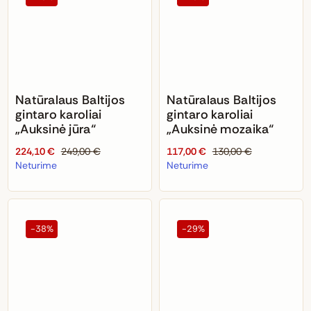
Natūralaus Baltijos
Natūralaus Baltijos
gintaro karoliai
gintaro karoliai
„Auksinė jūra“
„Auksinė mozaika“
224,10
€
249,00
€
117,00
€
130,00
€
Original
Current
Original
Current
Neturime
Neturime
price
price
price
price
was:
is:
was:
is:
249,00 €.
224,10 €.
130,00 €.
117,00 €.
-38%
-29%