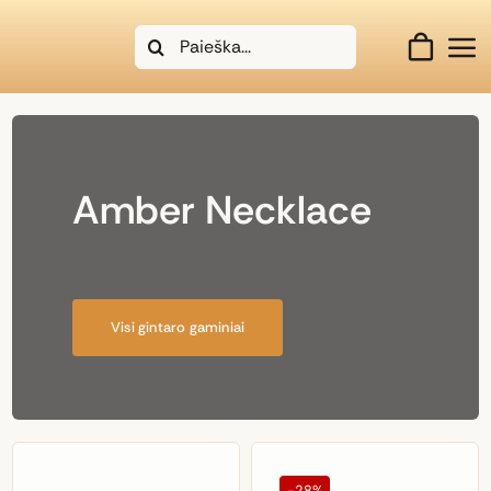
Skip
Search
to
for:
content
Amber Necklace
Visi gintaro gaminiai
-28%