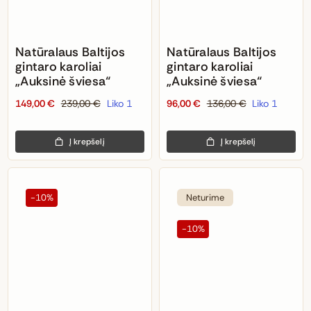
Natūralaus Baltijos
Natūralaus Baltijos
gintaro karoliai
gintaro karoliai
„Auksinė šviesa“
„Auksinė šviesa“
149,00
€
239,00
€
Liko 1
96,00
€
136,00
€
Liko 1
Original
Current
Original
Current
price
price
price
price
was:
is:
was:
is:
Į krepšelį
Į krepšelį
239,00 €.
149,00 €.
136,00 €.
96,00 €.
Neturime
-10%
-10%