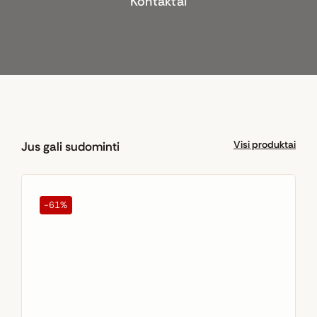
Kontaktai
Visi produktai
Jus gali sudominti
-61%