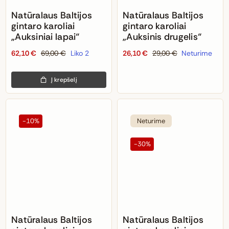
Natūralaus Baltijos
Natūralaus Baltijos
gintaro karoliai
gintaro karoliai
„Auksiniai lapai“
„Auksinis drugelis“
62,10
€
69,00
€
Liko 2
26,10
€
29,00
€
Neturime
Original
Current
Original
Current
price
price
price
price
Į krepšelį
was:
is:
was:
is:
69,00 €.
62,10 €.
29,00 €.
26,10 €.
Neturime
-10%
-30%
Natūralaus Baltijos
Natūralaus Baltijos