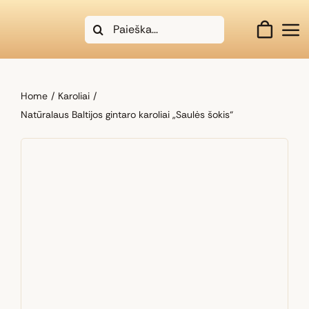
Skip
Search
to
for:
content
Home
Karoliai
Natūralaus Baltijos gintaro karoliai „Saulės šokis“