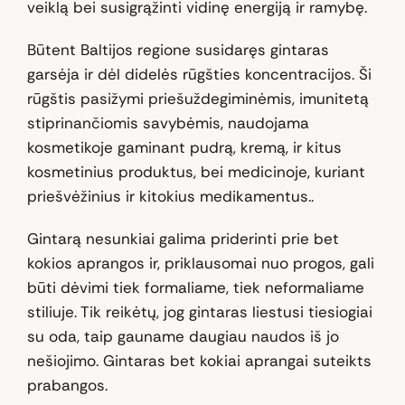
veiklą bei susigrąžinti vidinę energiją ir ramybę.
Būtent Baltijos regione susidaręs gintaras
garsėja ir dėl didelės rūgšties koncentracijos. Ši
rūgštis pasižymi priešuždegiminėmis, imunitetą
stiprinančiomis savybėmis, naudojama
kosmetikoje gaminant pudrą, kremą, ir kitus
kosmetinius produktus, bei medicinoje, kuriant
priešvėžinius ir kitokius medikamentus..
Gintarą nesunkiai galima priderinti prie bet
kokios aprangos ir, priklausomai nuo progos, gali
būti dėvimi tiek formaliame, tiek neformaliame
stiliuje. Tik reikėtų, jog gintaras liestusi tiesiogiai
su oda, taip gauname daugiau naudos iš jo
nešiojimo. Gintaras bet kokiai aprangai suteikts
prabangos.