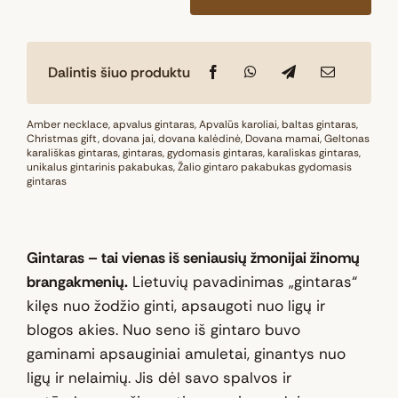
produkto
kiekis:
Natūralaus
Dalintis šiuo produktu
Baltijos
gintaro
karoliai
Amber necklace
,
apvalus gintaras
,
Apvalūs karoliai
,
baltas gintaras
,
Christmas gift
,
dovana jai
,
dovana kalėdinė
,
Dovana mamai
,
Geltonas
„Saulės
karališkas gintaras
,
gintaras
,
gydomasis gintaras
,
karaliskas gintaras
,
unikalus gintarinis pakabukas
šokis“
,
Žalio gintaro pakabukas gydomasis
gintaras
Gintaras – tai vienas iš seniausių žmonijai žinomų
brangakmenių.
Lietuvių pavadinimas „gintaras“
kilęs nuo žodžio ginti, apsaugoti nuo ligų ir
blogos akies. Nuo seno iš gintaro buvo
gaminami apsauginiai amuletai, ginantys nuo
ligų ir nelaimių. Jis dėl savo spalvos ir