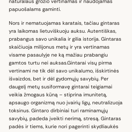
natūralaus grožio vertinamas ir naudojamas
papuošalams gaminti.
Nors ir nematuojamas karatais, tačiau gintaras
yra laikomas lietuviškuoju auksu. Autentiškas,
prabangus savo unikalia ir gilia istorija. Gintaras
skaičiuoja milijonus metų ir yra vertinamas
visame pasaulyje ne ką mažiau prabangiu
gamtos turtu nei auksas.Gintarai visų pirma
vertinami ne tik dėl savo unikalumo, išskirtinės
išvaizdos, bet ir dėl gydomųjų savybių. Per
daugelį metų susiformavę gintarai teigiamai
veikia žmogaus kūną – stiprina imunitetą,
apsaugo organizmą nuo įvairių ligų, neutralizuoja
toksinus. Gintaro dirbiniai turi raminamųjų
savybių, padeda įveikti nerimą, stresą. Gintaras
padės ir tiems, kurie nori pagerinti skydliaukės