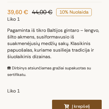
39,60
€
44,00
€
10% Nuolaida
Original
Current
Liko 1
price
price
was:
is:
Pagaminta iš tikro Baltijos gintaro – lengvo,
44,00 €.
39,60 €.
šilto akmens, susiformavusio iš
suakmenėjusių medžių sakų. Klasikinis
papuošalas, kuriame susilieja tradicija ir
šiuolaikinis dizainas.
Dirbinys atsiunčiamas gražiai supakuotas su
sertifikatu.
Liko 1
Į krepšelį