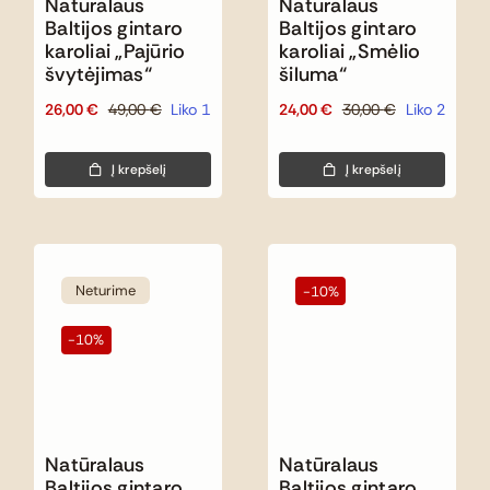
Natūralaus
Natūralaus
Baltijos gintaro
Baltijos gintaro
karoliai „Pajūrio
karoliai „Smėlio
švytėjimas“
šiluma“
26,00
€
49,00
€
Liko 1
24,00
€
30,00
€
Liko 2
Original
Current
Original
Current
price
price
price
price
was:
is:
was:
is:
Į krepšelį
Į krepšelį
49,00 €.
26,00 €.
30,00 €.
24,00 €.
Neturime
-10%
-10%
Natūralaus
Natūralaus
Baltijos gintaro
Baltijos gintaro