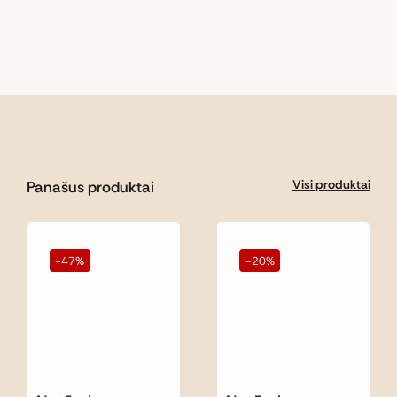
Visi produktai
Panašus produktai
-47%
-20%