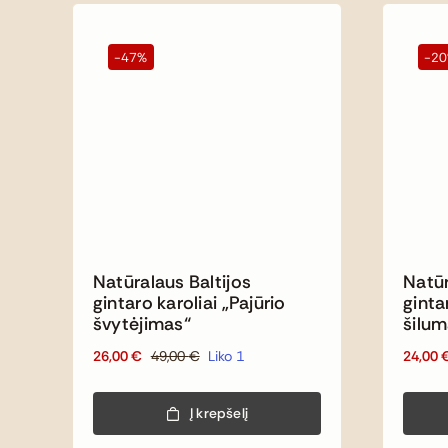
-47%
-2
Natūralaus Baltijos
Natūr
gintaro karoliai „Pajūrio
ginta
švytėjimas“
šilum
26,00
€
49,00
€
Liko 1
24,00
Original
Current
price
price
was:
is:
Į krepšelį
49,00 €.
26,00 €.