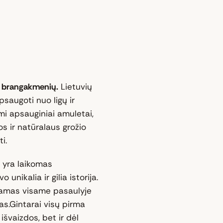
mų brangakmenių.
Lietuvių
psaugoti nuo ligų ir
i apsauginiai amuletai,
os ir natūralaus grožio
i.
 yra laikomas
unikalia ir gilia istorija.
inamas visame pasaulyje
s.Gintarai visų pirma
išvaizdos, bet ir dėl