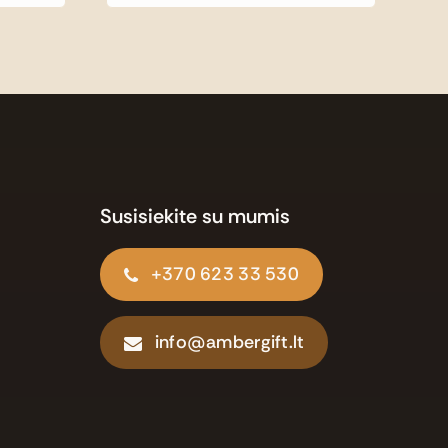
Susisiekite su mumis
+370 623 33 530
info@ambergift.lt