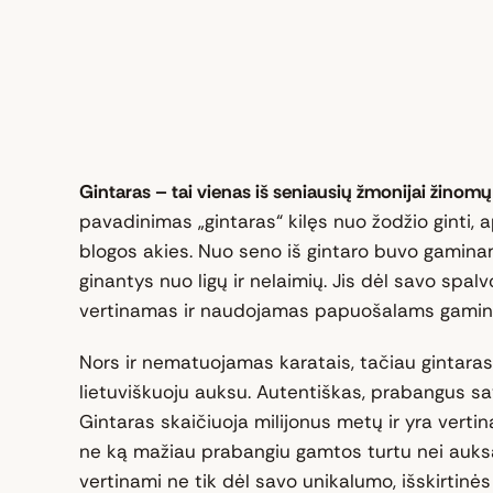
Gintaras – tai vienas iš seniausių žmonijai žino
pavadinimas „gintaras“ kilęs nuo žodžio ginti, a
blogos akies. Nuo seno iš gintaro buvo gaminam
ginantys nuo ligų ir nelaimių. Jis dėl savo spalv
vertinamas ir naudojamas papuošalams gamint
Nors ir nematuojamas karatais, tačiau gintaras
lietuviškuoju auksu. Autentiškas, prabangus savo 
Gintaras skaičiuoja milijonus metų ir yra vert
ne ką mažiau prabangiu gamtos turtu nei auksa
vertinami ne tik dėl savo unikalumo, išskirtinės 