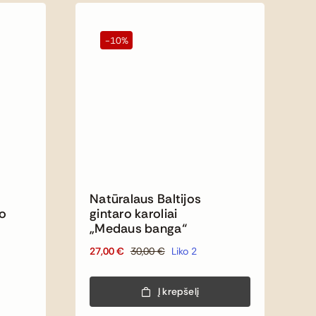
-10%
Natūralaus Baltijos
io
gintaro karoliai
„Medaus banga“
27,00
€
30,00
€
Liko 2
Original
Current
price
price
was:
is:
Į krepšelį
30,00 €.
27,00 €.