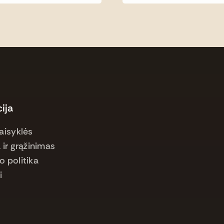
ija
aisyklės
 ir grąžinimas
o politika
i