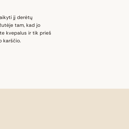
ikyti jį derėtų
žutėje tam, kad jo
e kvepalus ir tik prieš
 karščio.