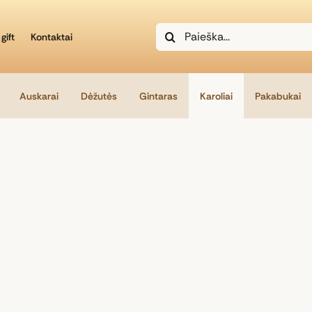
Search
gift
Kontaktai
for:
Auskarai
Dėžutės
Gintaras
Karoliai
Pakabukai