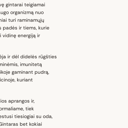
ę gintarai teigiamai
saugo organizmą nuo
iniai turi raminamųjų
s padės ir tiems, kurie
 vidinę energiją ir
ja ir dėl didelės rūgšties
iminėmis, imunitetą
ikoje gaminant pudrą,
cinoje, kuriant
ios aprangos ir,
formaliame, tiek
estusi tiesiogiai su oda,
intaras bet kokiai