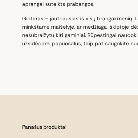
aprangai suteikts prabangos.
Gintaras – jautriausias iš visų brangakmenių. La
minkštame maišelyje, ar medžiaga išklotoje dė
nesubraižytų kiti gaminiai. Rūpestingai naudokit
užsidėdami papuošalus, taip pat saugokite nuo
Panašus produktai