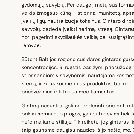
gydomųjų savybių. Per daugelį metų susiformav
veikia žmogaus kūną – stiprina imunitetą, ap
įvairių ligų, neutralizuoja toksinus. Gintaro dirb
savybių, padeda įveikti nerimą, stresą. Gintara
nori pagerinti skydliaukės veiklą bei susigrąžinti
ramybę.
Būtent Baltijos regione susidaręs gintaras garsė
koncentracijos. Ši rūgštis pasižymi priešuždeg
stiprinančiomis savybėmis, naudojama kosmet
kremą, ir kitus kosmetinius produktus, bei medi
priešvėžinius ir kitokius medikamentus..
Gintarą nesunkiai galima priderinti prie bet kok
priklausomai nuo progos, gali būti dėvimi tiek 
neformaliame stiliuje. Tik reikėtų, jog gintaras li
taip gauname daugiau naudos iš jo nešiojimo. G