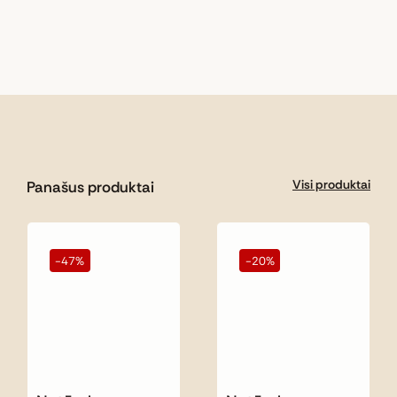
Visi produktai
Panašus produktai
-47%
-20%