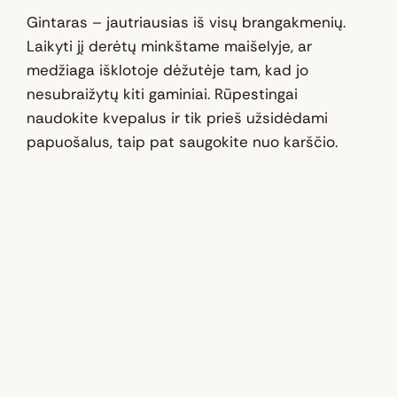
Gintaras – jautriausias iš visų brangakmenių.
Laikyti jį derėtų minkštame maišelyje, ar
medžiaga išklotoje dėžutėje tam, kad jo
nesubraižytų kiti gaminiai. Rūpestingai
naudokite kvepalus ir tik prieš užsidėdami
papuošalus, taip pat saugokite nuo karščio.