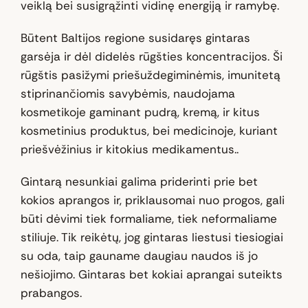
veiklą bei susigrąžinti vidinę energiją ir ramybę.
Būtent Baltijos regione susidaręs gintaras
garsėja ir dėl didelės rūgšties koncentracijos. Ši
rūgštis pasižymi priešuždegiminėmis, imunitetą
stiprinančiomis savybėmis, naudojama
kosmetikoje gaminant pudrą, kremą, ir kitus
kosmetinius produktus, bei medicinoje, kuriant
priešvėžinius ir kitokius medikamentus..
Gintarą nesunkiai galima priderinti prie bet
kokios aprangos ir, priklausomai nuo progos, gali
būti dėvimi tiek formaliame, tiek neformaliame
stiliuje. Tik reikėtų, jog gintaras liestusi tiesiogiai
su oda, taip gauname daugiau naudos iš jo
nešiojimo. Gintaras bet kokiai aprangai suteikts
prabangos.