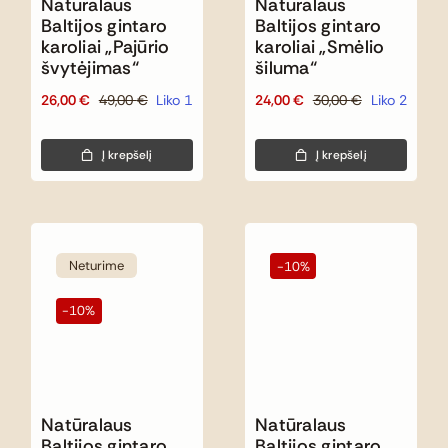
Natūralaus
Natūralaus
Baltijos gintaro
Baltijos gintaro
karoliai „Pajūrio
karoliai „Smėlio
švytėjimas“
šiluma“
26,00
€
49,00
€
Liko 1
24,00
€
30,00
€
Liko 2
Original
Current
Original
Current
price
price
price
price
was:
is:
was:
is:
Į krepšelį
Į krepšelį
49,00 €.
26,00 €.
30,00 €.
24,00 €.
Neturime
-10%
-10%
Natūralaus
Natūralaus
Baltijos gintaro
Baltijos gintaro