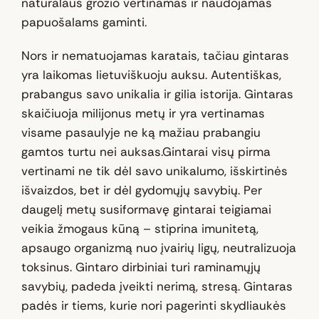
natūralaus grožio vertinamas ir naudojamas
papuošalams gaminti.
Nors ir nematuojamas karatais, tačiau gintaras
yra laikomas lietuviškuoju auksu. Autentiškas,
prabangus savo unikalia ir gilia istorija. Gintaras
skaičiuoja milijonus metų ir yra vertinamas
visame pasaulyje ne ką mažiau prabangiu
gamtos turtu nei auksas.Gintarai visų pirma
vertinami ne tik dėl savo unikalumo, išskirtinės
išvaizdos, bet ir dėl gydomųjų savybių. Per
daugelį metų susiformavę gintarai teigiamai
veikia žmogaus kūną – stiprina imunitetą,
apsaugo organizmą nuo įvairių ligų, neutralizuoja
toksinus. Gintaro dirbiniai turi raminamųjų
savybių, padeda įveikti nerimą, stresą. Gintaras
padės ir tiems, kurie nori pagerinti skydliaukės