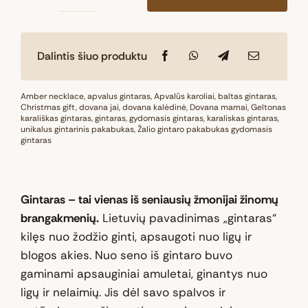
produkto
kiekis:
Natūralaus
Dalintis šiuo produktu
Baltijos
gintaro
karoliai
Amber necklace
,
apvalus gintaras
,
Apvalūs karoliai
,
baltas gintaras
,
Christmas gift
,
dovana jai
,
dovana kalėdinė
,
Dovana mamai
,
Geltonas
„Medaus
karališkas gintaras
,
gintaras
,
gydomasis gintaras
,
karaliskas gintaras
,
unikalus gintarinis pakabukas
švytėjimas“
,
Žalio gintaro pakabukas gydomasis
gintaras
Gintaras – tai vienas iš seniausių žmonijai žinomų
brangakmenių.
Lietuvių pavadinimas „gintaras“
kilęs nuo žodžio ginti, apsaugoti nuo ligų ir
blogos akies. Nuo seno iš gintaro buvo
gaminami apsauginiai amuletai, ginantys nuo
ligų ir nelaimių. Jis dėl savo spalvos ir