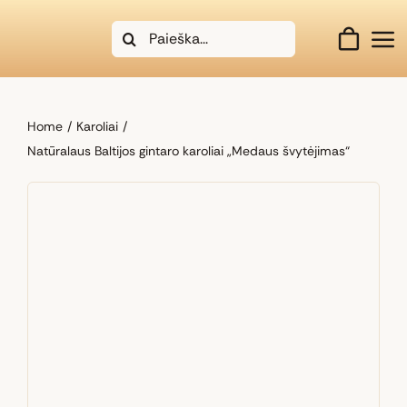
Skip
Search
to
for:
content
Home
Karoliai
Natūralaus Baltijos gintaro karoliai „Medaus švytėjimas“