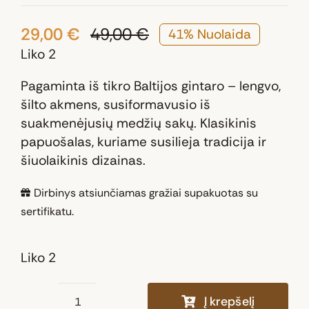
29,00
€
49,00
€
41% Nuolaida
Original
Current
Liko 2
price
price
was:
is:
Pagaminta iš tikro Baltijos gintaro – lengvo,
49,00 €.
29,00 €.
šilto akmens, susiformavusio iš
suakmenėjusių medžių sakų. Klasikinis
papuošalas, kuriame susilieja tradicija ir
šiuolaikinis dizainas.
Dirbinys atsiunčiamas gražiai supakuotas su
sertifikatu.
Liko 2
Į krepšelį