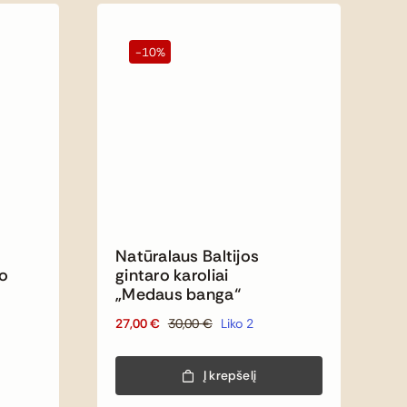
-10%
Natūralaus Baltijos
io
gintaro karoliai
„Medaus banga“
27,00
€
30,00
€
Liko 2
Original
Current
price
price
was:
is:
Į krepšelį
30,00 €.
27,00 €.