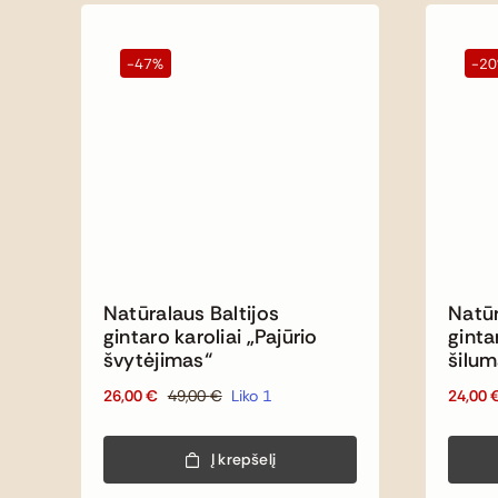
-47%
-2
Natūralaus Baltijos
Natūr
gintaro karoliai „Pajūrio
ginta
švytėjimas“
šilum
26,00
€
49,00
€
Liko 1
24,00
Original
Current
price
price
was:
is:
Į krepšelį
49,00 €.
26,00 €.