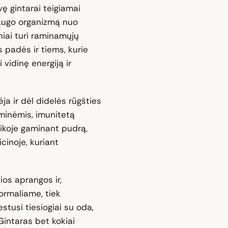
ę gintarai teigiamai
saugo organizmą nuo
iniai turi raminamųjų
s padės ir tiems, kurie
 vidinę energiją ir
ja ir dėl didelės rūgšties
iminėmis, imunitetą
ikoje gaminant pudrą,
cinoje, kuriant
ios aprangos ir,
formaliame, tiek
estusi tiesiogiai su oda,
intaras bet kokiai