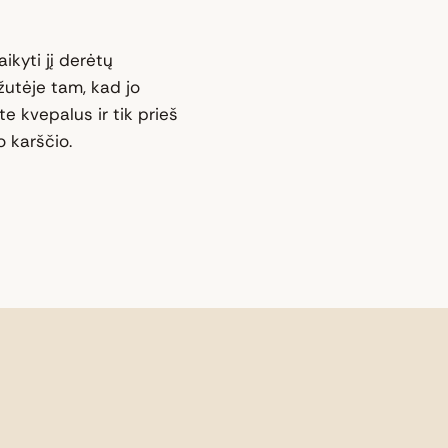
ikyti jį derėtų
žutėje tam, kad jo
e kvepalus ir tik prieš
 karščio.