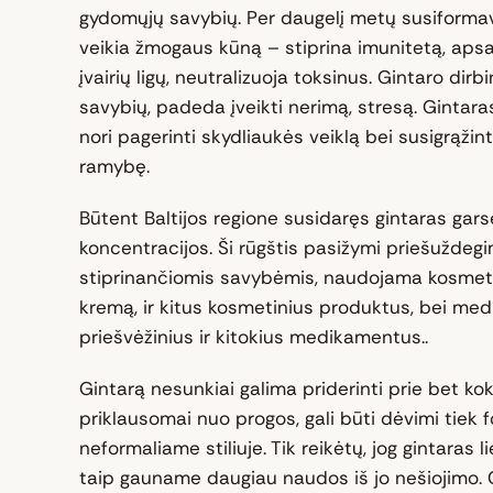
gydomųjų savybių. Per daugelį metų susiformav
veikia žmogaus kūną – stiprina imunitetą, ap
įvairių ligų, neutralizuoja toksinus. Gintaro dirb
savybių, padeda įveikti nerimą, stresą. Gintara
nori pagerinti skydliaukės veiklą bei susigrąžinti
ramybę.
Būtent Baltijos regione susidaręs gintaras garsė
koncentracijos. Ši rūgštis pasižymi priešuždeg
stiprinančiomis savybėmis, naudojama kosmet
kremą, ir kitus kosmetinius produktus, bei medi
priešvėžinius ir kitokius medikamentus..
Gintarą nesunkiai galima priderinti prie bet kok
priklausomai nuo progos, gali būti dėvimi tiek 
neformaliame stiliuje. Tik reikėtų, jog gintaras li
taip gauname daugiau naudos iš jo nešiojimo. G