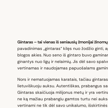
Gintaras – tai vienas iš seniausių žmonijai žino
pavadinimas „gintaras“ kilęs nuo žodžio ginti, a
blogos akies. Nuo seno iš gintaro buvo gaminam
ginantys nuo ligų ir nelaimių. Jis dėl savo spalv
vertinamas ir naudojamas papuošalams gamint
Nors ir nematuojamas karatais, tačiau gintaras
lietuviškuoju auksu. Autentiškas, prabangus savo 
Gintaras skaičiuoja milijonus metų ir yra vert
ne ką mažiau prabangiu gamtos turtu nei auksa
vertinami ne tik dėl savo unikalumo, išskirtinės 