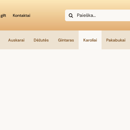
Search
gift
Kontaktai
for:
Auskarai
Dėžutės
Gintaras
Karoliai
Pakabukai