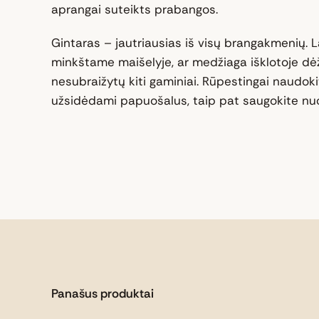
aprangai suteikts prabangos.
Gintaras – jautriausias iš visų brangakmenių. La
minkštame maišelyje, ar medžiaga išklotoje dė
nesubraižytų kiti gaminiai. Rūpestingai naudokit
užsidėdami papuošalus, taip pat saugokite nuo
Panašus produktai