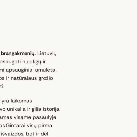
mų brangakmenių.
Lietuvių
psaugoti nuo ligų ir
i apsauginiai amuletai,
os ir natūralaus grožio
i.
 yra laikomas
unikalia ir gilia istorija.
inamas visame pasaulyje
s.Gintarai visų pirma
išvaizdos, bet ir dėl