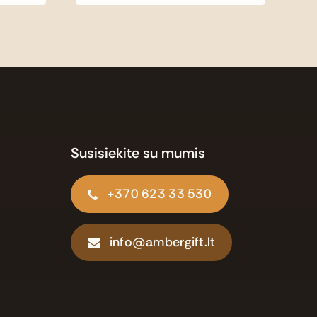
Susisiekite su mumis
+370 623 33 530
info@ambergift.lt