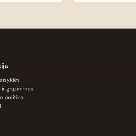
ija
aisyklės
 ir grąžinimas
o politika
i