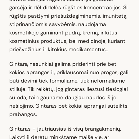
garsėja ir dėl didelės rūgšties koncentracijos. Ši
rūgštis pasižymi priešuždegiminėmis, imunitetą
stiprinančiomis savybėmis, naudojama
kosmetikoje gaminant pudrą, kremą, ir kitus
kosmetinius produktus, bei medicinoje, kuriant
priešvėžinius ir kitokius medikamentus..
Gintarą nesunkiai galima priderinti prie bet
kokios aprangos ir, priklausomai nuo progos, gali
būti dėvimi tiek formaliame, tiek neformaliame
stiliuje. Tik reikėtų, jog gintaras liestusi tiesiogiai
su oda, taip gauname daugiau naudos iš jo
nešiojimo. Gintaras bet kokiai aprangai suteikts
prabangos.
Gintaras – jautriausias iš visų brangakmenių.
Laikyti jį derėtų minkštame maišelyje, ar