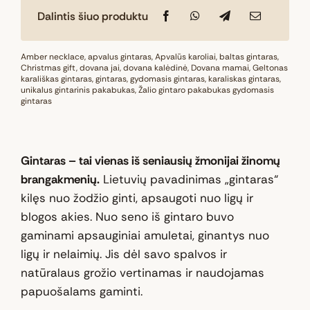
Dalintis šiuo produktu
Amber necklace
,
apvalus gintaras
,
Apvalūs karoliai
,
baltas gintaras
,
Christmas gift
,
dovana jai
,
dovana kalėdinė
,
Dovana mamai
,
Geltonas
karališkas gintaras
,
gintaras
,
gydomasis gintaras
,
karaliskas gintaras
,
unikalus gintarinis pakabukas
,
Žalio gintaro pakabukas gydomasis
gintaras
Gintaras – tai vienas iš seniausių žmonijai žinomų
brangakmenių.
Lietuvių pavadinimas „gintaras“
kilęs nuo žodžio ginti, apsaugoti nuo ligų ir
blogos akies. Nuo seno iš gintaro buvo
gaminami apsauginiai amuletai, ginantys nuo
ligų ir nelaimių. Jis dėl savo spalvos ir
natūralaus grožio vertinamas ir naudojamas
papuošalams gaminti.