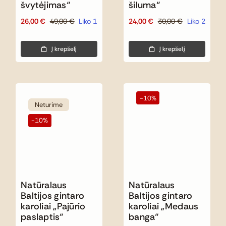
švytėjimas“
šiluma“
26,00
€
49,00
€
Liko 1
24,00
€
30,00
€
Liko 2
Original
Current
Original
Current
price
price
price
price
was:
is:
was:
is:
Į krepšelį
Į krepšelį
49,00 €.
26,00 €.
30,00 €.
24,00 €.
-10%
Neturime
-10%
Natūralaus
Natūralaus
Baltijos gintaro
Baltijos gintaro
karoliai „Pajūrio
karoliai „Medaus
paslaptis“
banga“