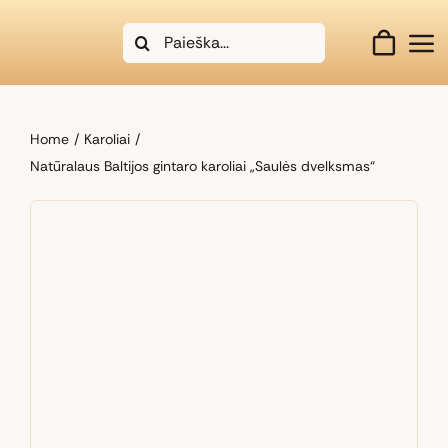
Skip
Search
to
for:
content
Home
Karoliai
Natūralaus Baltijos gintaro karoliai „Saulės dvelksmas“