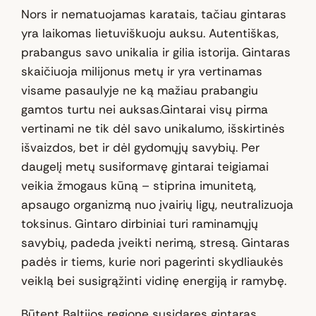
Nors ir nematuojamas karatais, tačiau gintaras
yra laikomas lietuviškuoju auksu. Autentiškas,
prabangus savo unikalia ir gilia istorija. Gintaras
skaičiuoja milijonus metų ir yra vertinamas
visame pasaulyje ne ką mažiau prabangiu
gamtos turtu nei auksas.Gintarai visų pirma
vertinami ne tik dėl savo unikalumo, išskirtinės
išvaizdos, bet ir dėl gydomųjų savybių. Per
daugelį metų susiformavę gintarai teigiamai
veikia žmogaus kūną – stiprina imunitetą,
apsaugo organizmą nuo įvairių ligų, neutralizuoja
toksinus. Gintaro dirbiniai turi raminamųjų
savybių, padeda įveikti nerimą, stresą. Gintaras
padės ir tiems, kurie nori pagerinti skydliaukės
veiklą bei susigrąžinti vidinę energiją ir ramybę.
Būtent Baltijos regione susidaręs gintaras