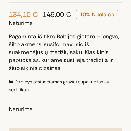
134,10
€
149,00
€
10% Nuolaida
Original
Current
Neturime
price
price
was:
is:
Pagaminta iš tikro Baltijos gintaro – lengvo,
149,00 €.
134,10 €.
šilto akmens, susiformavusio iš
suakmenėjusių medžių sakų. Klasikinis
papuošalas, kuriame susilieja tradicija ir
šiuolaikinis dizainas.
Dirbinys atsiunčiamas gražiai supakuotas su
sertifikatu.
Neturime