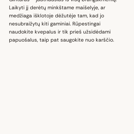
Laikyti jį derėtų minkštame maišelyje, ar
medžiaga išklotoje dėžutėje tam, kad jo
nesubraižytų kiti gaminiai. Rūpestingai
naudokite kvepalus ir tik prieš užsidėdami
papuošalus, taip pat saugokite nuo karščio.