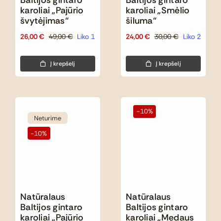
karoliai „Pajūrio
karoliai „Smėlio
švytėjimas“
šiluma“
26,00
€
49,00
€
Liko 1
24,00
€
30,00
€
Liko 2
Original
Current
Original
Current
price
price
price
price
was:
is:
was:
is:
Į krepšelį
Į krepšelį
49,00 €.
26,00 €.
30,00 €.
24,00 €.
-10%
Neturime
-10%
Natūralaus
Natūralaus
Baltijos gintaro
Baltijos gintaro
karoliai „Pajūrio
karoliai „Medaus