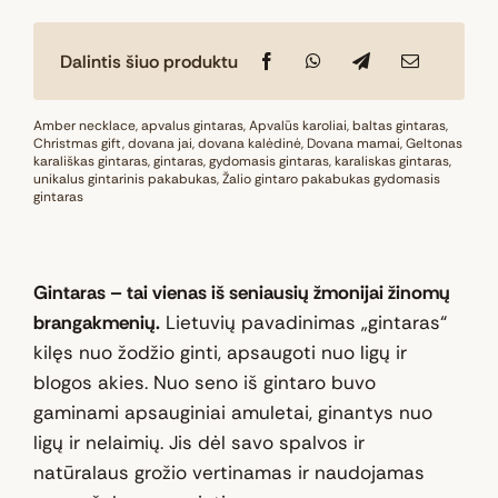
Dalintis šiuo produktu
Amber necklace
,
apvalus gintaras
,
Apvalūs karoliai
,
baltas gintaras
,
Christmas gift
,
dovana jai
,
dovana kalėdinė
,
Dovana mamai
,
Geltonas
karališkas gintaras
,
gintaras
,
gydomasis gintaras
,
karaliskas gintaras
,
unikalus gintarinis pakabukas
,
Žalio gintaro pakabukas gydomasis
gintaras
Gintaras – tai vienas iš seniausių žmonijai žinomų
brangakmenių.
Lietuvių pavadinimas „gintaras“
kilęs nuo žodžio ginti, apsaugoti nuo ligų ir
blogos akies. Nuo seno iš gintaro buvo
gaminami apsauginiai amuletai, ginantys nuo
ligų ir nelaimių. Jis dėl savo spalvos ir
natūralaus grožio vertinamas ir naudojamas