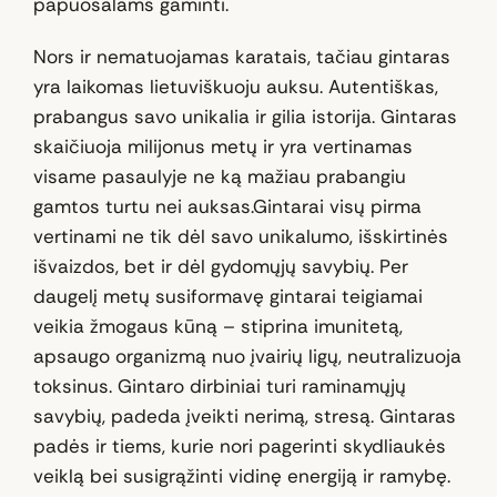
papuošalams gaminti.
Nors ir nematuojamas karatais, tačiau gintaras
yra laikomas lietuviškuoju auksu. Autentiškas,
prabangus savo unikalia ir gilia istorija. Gintaras
skaičiuoja milijonus metų ir yra vertinamas
visame pasaulyje ne ką mažiau prabangiu
gamtos turtu nei auksas.Gintarai visų pirma
vertinami ne tik dėl savo unikalumo, išskirtinės
išvaizdos, bet ir dėl gydomųjų savybių. Per
daugelį metų susiformavę gintarai teigiamai
veikia žmogaus kūną – stiprina imunitetą,
apsaugo organizmą nuo įvairių ligų, neutralizuoja
toksinus. Gintaro dirbiniai turi raminamųjų
savybių, padeda įveikti nerimą, stresą. Gintaras
padės ir tiems, kurie nori pagerinti skydliaukės
veiklą bei susigrąžinti vidinę energiją ir ramybę.