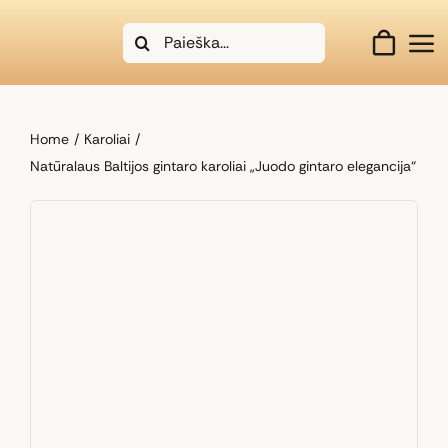
Skip
Search
to
for:
content
Home
Karoliai
Natūralaus Baltijos gintaro karoliai „Juodo gintaro elegancija“