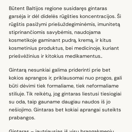
Būtent Baltijos regione susidaręs gintaras
garsėja ir dėl didelės rūgšties koncentracijos. Ši
rūgštis pasižymi priešuždegiminėmis, imunitetą
stiprinančiomis savybėmis, naudojama
kosmetikoje gaminant pudrą, kremą, ir kitus
kosmetinius produktus, bei medicinoje, kuriant
priešvėžinius ir kitokius medikamentus..
Gintarą nesunkiai galima priderinti prie bet
kokios aprangos ir, priklausomai nuo progos, gali
būti dėvimi tiek formaliame, tiek neformaliame
stiliuje. Tik reikėtų, jog gintaras liestusi tiesiogiai
su oda, taip gauname daugiau naudos iš jo
nešiojimo. Gintaras bet kokiai aprangai suteikts
prabangos.
Gintaras – jautriausias iš visų brangakmenių.