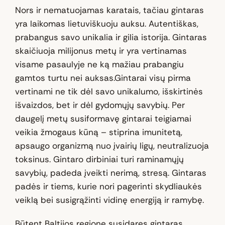
Nors ir nematuojamas karatais, tačiau gintaras
yra laikomas lietuviškuoju auksu. Autentiškas,
prabangus savo unikalia ir gilia istorija. Gintaras
skaičiuoja milijonus metų ir yra vertinamas
visame pasaulyje ne ką mažiau prabangiu
gamtos turtu nei auksas.Gintarai visų pirma
vertinami ne tik dėl savo unikalumo, išskirtinės
išvaizdos, bet ir dėl gydomųjų savybių. Per
daugelį metų susiformavę gintarai teigiamai
veikia žmogaus kūną – stiprina imunitetą,
apsaugo organizmą nuo įvairių ligų, neutralizuoja
toksinus. Gintaro dirbiniai turi raminamųjų
savybių, padeda įveikti nerimą, stresą. Gintaras
padės ir tiems, kurie nori pagerinti skydliaukės
veiklą bei susigrąžinti vidinę energiją ir ramybę.
Būtent Baltijos regione susidaręs gintaras