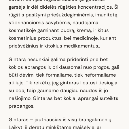
garsėja ir dėl didelės rūgšties koncentracijos. Ši
rūgštis pasižymi priešuždegiminėmis, imunitetą
stiprinančiomis savybėmis, naudojama
kosmetikoje gaminant pudrą, kremą, ir kitus
kosmetinius produktus, bei medicinoje, kuriant
priešvėžinius ir kitokius medikamentus..
Gintarą nesunkiai galima priderinti prie bet
kokios aprangos ir, priklausomai nuo progos, gali
būti dėvimi tiek formaliame, tiek neformaliame
stiliuje. Tik reikėtų, jog gintaras liestusi tiesiogiai
su oda, taip gauname daugiau naudos iš jo
nešiojimo. Gintaras bet kokiai aprangai suteikts
prabangos.
Gintaras – jautriausias iš visų brangakmenių.
Laikyti jį derėtų minkštame maišelyje, ar