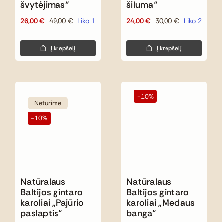
švytėjimas“
šiluma“
26,00
€
49,00
€
Liko 1
24,00
€
30,00
€
Liko 2
Original
Current
Original
Current
price
price
price
price
was:
is:
was:
is:
Į krepšelį
Į krepšelį
49,00 €.
26,00 €.
30,00 €.
24,00 €.
-10%
Neturime
-10%
Natūralaus
Natūralaus
Baltijos gintaro
Baltijos gintaro
karoliai „Pajūrio
karoliai „Medaus
paslaptis“
banga“