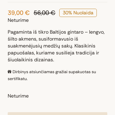
39,00
€
56,00
€
30% Nuolaida
Original
Current
Neturime
price
price
was:
is:
Pagaminta iš tikro Baltijos gintaro – lengvo,
56,00 €.
39,00 €.
šilto akmens, susiformavusio iš
suakmenėjusių medžių sakų. Klasikinis
papuošalas, kuriame susilieja tradicija ir
šiuolaikinis dizainas.
Dirbinys atsiunčiamas gražiai supakuotas su
sertifikatu.
Neturime