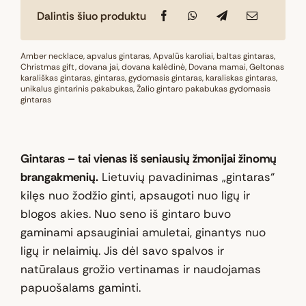
Dalintis šiuo produktu
Amber necklace
,
apvalus gintaras
,
Apvalūs karoliai
,
baltas gintaras
,
Christmas gift
,
dovana jai
,
dovana kalėdinė
,
Dovana mamai
,
Geltonas
karališkas gintaras
,
gintaras
,
gydomasis gintaras
,
karaliskas gintaras
,
unikalus gintarinis pakabukas
,
Žalio gintaro pakabukas gydomasis
gintaras
Gintaras – tai vienas iš seniausių žmonijai žinomų
brangakmenių.
Lietuvių pavadinimas „gintaras“
kilęs nuo žodžio ginti, apsaugoti nuo ligų ir
blogos akies. Nuo seno iš gintaro buvo
gaminami apsauginiai amuletai, ginantys nuo
ligų ir nelaimių. Jis dėl savo spalvos ir
natūralaus grožio vertinamas ir naudojamas
papuošalams gaminti.