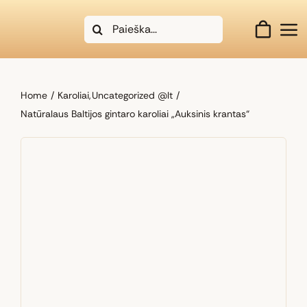
Skip
Search
to
for:
content
Home
Karoliai
Uncategorized @lt
Natūralaus Baltijos gintaro karoliai „Auksinis krantas“