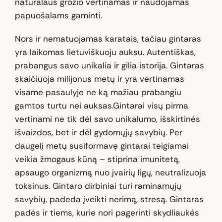
natūralaus grožio vertinamas ir naudojamas
papuošalams gaminti.
Nors ir nematuojamas karatais, tačiau gintaras
yra laikomas lietuviškuoju auksu. Autentiškas,
prabangus savo unikalia ir gilia istorija. Gintaras
skaičiuoja milijonus metų ir yra vertinamas
visame pasaulyje ne ką mažiau prabangiu
gamtos turtu nei auksas.Gintarai visų pirma
vertinami ne tik dėl savo unikalumo, išskirtinės
išvaizdos, bet ir dėl gydomųjų savybių. Per
daugelį metų susiformavę gintarai teigiamai
veikia žmogaus kūną – stiprina imunitetą,
apsaugo organizmą nuo įvairių ligų, neutralizuoja
toksinus. Gintaro dirbiniai turi raminamųjų
savybių, padeda įveikti nerimą, stresą. Gintaras
padės ir tiems, kurie nori pagerinti skydliaukės