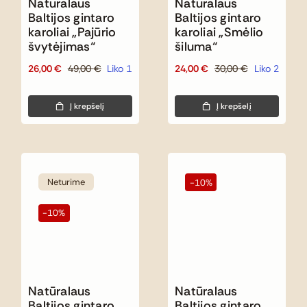
Natūralaus
Natūralaus
Baltijos gintaro
Baltijos gintaro
karoliai „Pajūrio
karoliai „Smėlio
švytėjimas“
šiluma“
26,00
€
49,00
€
Liko 1
24,00
€
30,00
€
Liko 2
Original
Current
Original
Current
price
price
price
price
was:
is:
was:
is:
Į krepšelį
Į krepšelį
49,00 €.
26,00 €.
30,00 €.
24,00 €.
Neturime
-10%
-10%
Natūralaus
Natūralaus
Baltijos gintaro
Baltijos gintaro