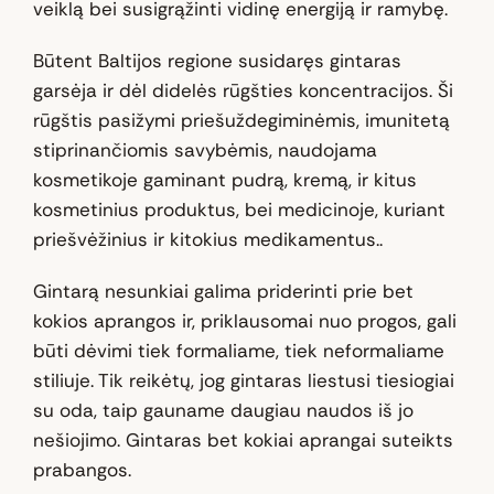
veiklą bei susigrąžinti vidinę energiją ir ramybę.
Būtent Baltijos regione susidaręs gintaras
garsėja ir dėl didelės rūgšties koncentracijos. Ši
rūgštis pasižymi priešuždegiminėmis, imunitetą
stiprinančiomis savybėmis, naudojama
kosmetikoje gaminant pudrą, kremą, ir kitus
kosmetinius produktus, bei medicinoje, kuriant
priešvėžinius ir kitokius medikamentus..
Gintarą nesunkiai galima priderinti prie bet
kokios aprangos ir, priklausomai nuo progos, gali
būti dėvimi tiek formaliame, tiek neformaliame
stiliuje. Tik reikėtų, jog gintaras liestusi tiesiogiai
su oda, taip gauname daugiau naudos iš jo
nešiojimo. Gintaras bet kokiai aprangai suteikts
prabangos.