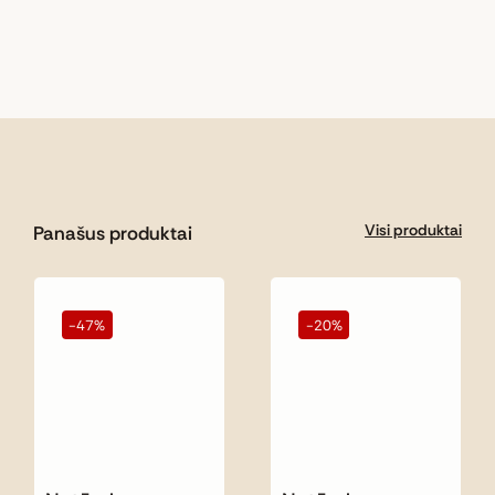
Visi produktai
Panašus produktai
-47%
-20%