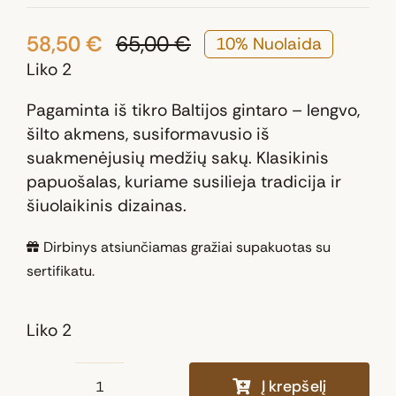
58,50
€
65,00
€
10% Nuolaida
Original
Current
Liko 2
price
price
was:
is:
Pagaminta iš tikro Baltijos gintaro – lengvo,
65,00 €.
58,50 €.
šilto akmens, susiformavusio iš
suakmenėjusių medžių sakų. Klasikinis
papuošalas, kuriame susilieja tradicija ir
šiuolaikinis dizainas.
Dirbinys atsiunčiamas gražiai supakuotas su
sertifikatu.
Liko 2
Į krepšelį