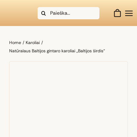
Skip
Search
to
for:
content
Home
Karoliai
Natūralaus Baltijos gintaro karoliai „Baltijos širdis“