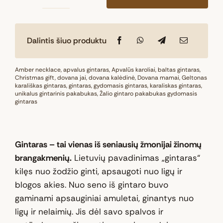
produkto
kiekis:
Natūralaus
Dalintis šiuo produktu
Baltijos
gintaro
karoliai
Amber necklace
,
apvalus gintaras
,
Apvalūs karoliai
,
baltas gintaras
,
Christmas gift
,
dovana jai
,
dovana kalėdinė
,
Dovana mamai
,
Geltonas
„Baltijos
karališkas gintaras
,
gintaras
,
gydomasis gintaras
,
karaliskas gintaras
,
unikalus gintarinis pakabukas
širdis“
,
Žalio gintaro pakabukas gydomasis
gintaras
Gintaras – tai vienas iš seniausių žmonijai žinomų
brangakmenių.
Lietuvių pavadinimas „gintaras“
kilęs nuo žodžio ginti, apsaugoti nuo ligų ir
blogos akies. Nuo seno iš gintaro buvo
gaminami apsauginiai amuletai, ginantys nuo
ligų ir nelaimių. Jis dėl savo spalvos ir