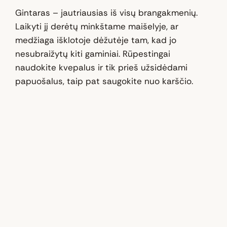
Gintaras – jautriausias iš visų brangakmenių.
Laikyti jį derėtų minkštame maišelyje, ar
medžiaga išklotoje dėžutėje tam, kad jo
nesubraižytų kiti gaminiai. Rūpestingai
naudokite kvepalus ir tik prieš užsidėdami
papuošalus, taip pat saugokite nuo karščio.