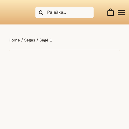
Skip
Search
to
for:
content
Home
Segės
Segė 1