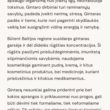
apsaugo organizmą nuo įvairių ligų, neutralizuoja
toksinus. Gintaro dirbiniai turi raminamųjų
savybių, padeda įveikti nerimą, stresą. Gintaras
padės ir tiems, kurie nori pagerinti skydliaukės
veiklą bei susigrąžinti vidinę energiją ir ramybę.
Būtent Baltijos regione susidaręs gintaras
garsėja ir dėl didelės rūgšties koncentracijos. Ši
rūgštis pasižymi priešuždegiminėmis, imunitetą
stiprinančiomis savybėmis, naudojama
kosmetikoje gaminant pudrą, kremą, ir kitus
kosmetinius produktus, bei medicinoje, kuriant
priešvėžinius ir kitokius medikamentus..
Gintarą nesunkiai galima priderinti prie bet
kokios aprangos ir, priklausomai nuo progos, gali
būti dėvimi tiek formaliame, tiek neformaliame
stiliuje. Tik reikėtų, jog gintaras liestusi tiesiogiai