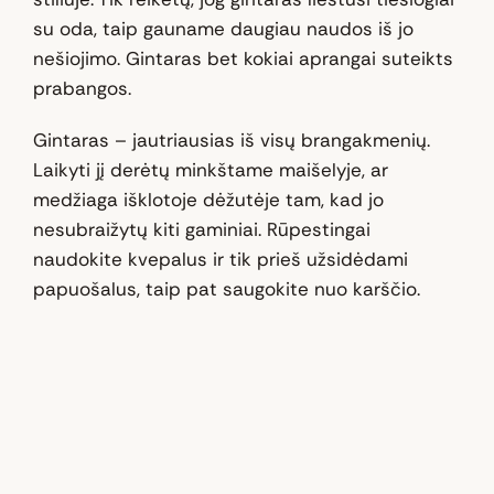
su oda, taip gauname daugiau naudos iš jo
nešiojimo. Gintaras bet kokiai aprangai suteikts
prabangos.
Gintaras – jautriausias iš visų brangakmenių.
Laikyti jį derėtų minkštame maišelyje, ar
medžiaga išklotoje dėžutėje tam, kad jo
nesubraižytų kiti gaminiai. Rūpestingai
naudokite kvepalus ir tik prieš užsidėdami
papuošalus, taip pat saugokite nuo karščio.