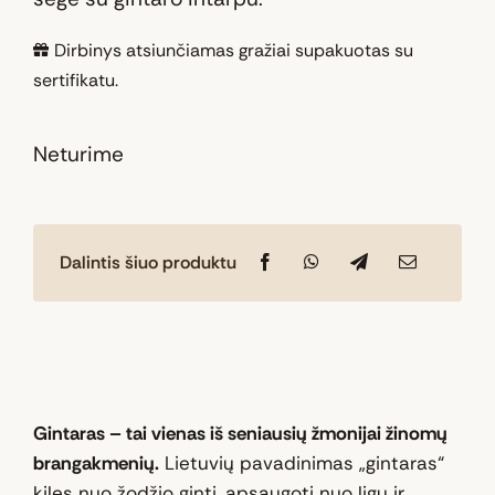
Dirbinys atsiunčiamas gražiai supakuotas su
sertifikatu.
Neturime
Dalintis šiuo produktu
Gintaras – tai vienas iš seniausių žmonijai žinomų
brangakmenių.
Lietuvių pavadinimas „gintaras“
kilęs nuo žodžio ginti, apsaugoti nuo ligų ir