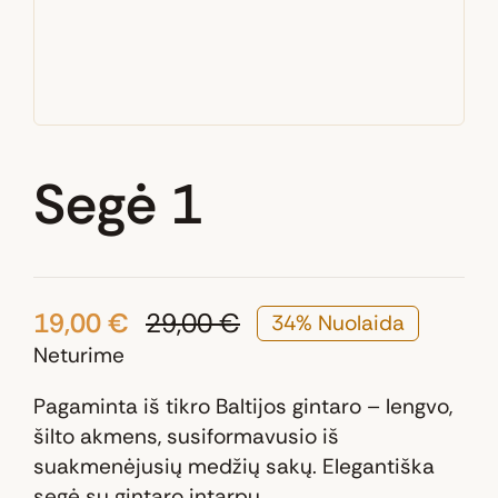
Segė 1
19,00
€
29,00
€
34% Nuolaida
Original
Current
Neturime
price
price
was:
is:
Pagaminta iš tikro Baltijos gintaro – lengvo,
29,00 €.
19,00 €.
šilto akmens, susiformavusio iš
suakmenėjusių medžių sakų. Elegantiška
segė su gintaro intarpu.