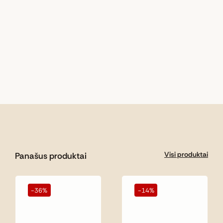
Visi produktai
Panašus produktai
-36%
-14%