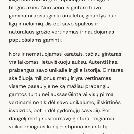
blogos akies. Nuo seno iš gintaro buvo
gaminami apsauginiai amuletai, ginantys nuo
ligų ir nelaimių. Jis dėl savo spalvos ir
natūralaus grožio vertinamas ir naudojamas
papuošalams gaminti.
Nors ir nematuojamas karatais, tačiau gintaras
yra laikomas lietuviškuoju auksu. Autentiškas,
prabangus savo unikalia ir gilia istorija. Gintaras
skaičiuoja milijonus metų ir yra vertinamas
visame pasaulyje ne ką mažiau prabangiu
gamtos turtu nei auksas.Gintarai visų pirma
vertinami ne tik dėl savo unikalumo, išskirtinės
išvaizdos, bet ir dėl gydomųjų savybių. Per
daugelį metų susiformavę gintarai teigiamai
veikia žmogaus kūną – stiprina imunitetą,