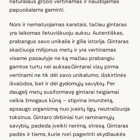
natūralaus grožio vertinamas ir naudojamas
papuošalams gaminti.
Nors ir nematuojamas karatais, tačiau gintaras
yra laikomas lietuviškuoju auksu. Autentiškas,
prabangus savo unikalia ir gilia istorija. Gintaras
skaičiuoja milijonus metų ir yra vertinamas
visame pasaulyje ne ką mažiau prabangiu
gamtos turtu nei auksas.Gintarai visų pirma
vertinami ne tik dėl savo unikalumo, išskirtinės
išvaizdos, bet ir dėl gydomųjų savybių. Per
daugelį metų susiformavę gintarai teigiamai
veikia žmogaus kūną – stiprina imunitetą,
apsaugo organizmą nuo įvairių ligų, neutralizuoja
toksinus. Gintaro dirbiniai turi raminamųjų
savybių, padeda įveikti nerimą, stresą. Gintaras
padės ir tiems, kurie nori pagerinti skydliaukės