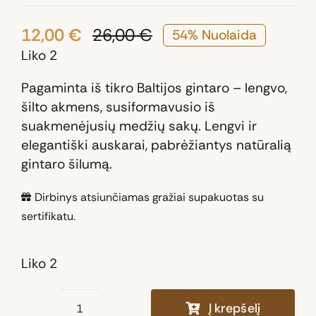
12,00
€
26,00
€
54% Nuolaida
Original
Current
Liko 2
price
price
was:
is:
Pagaminta iš tikro Baltijos gintaro – lengvo,
26,00 €.
12,00 €.
šilto akmens, susiformavusio iš
suakmenėjusių medžių sakų. Lengvi ir
elegantiški auskarai, pabrėžiantys natūralią
gintaro šilumą.
Dirbinys atsiunčiamas gražiai supakuotas su
sertifikatu.
Liko 2
Į krepšelį