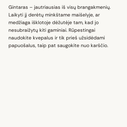
Gintaras – jautriausias iš visų brangakmenių.
Laikyti jį derėtų minkštame maišelyje, ar
medžiaga išklotoje dėžutėje tam, kad jo
nesubraižytų kiti gaminiai. Rūpestingai
naudokite kvepalus ir tik prieš užsidėdami
papuošalus, taip pat saugokite nuo karščio.