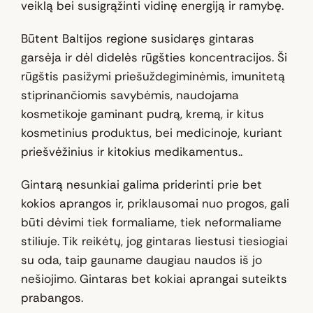
veiklą bei susigrąžinti vidinę energiją ir ramybę.
Būtent Baltijos regione susidaręs gintaras
garsėja ir dėl didelės rūgšties koncentracijos. Ši
rūgštis pasižymi priešuždegiminėmis, imunitetą
stiprinančiomis savybėmis, naudojama
kosmetikoje gaminant pudrą, kremą, ir kitus
kosmetinius produktus, bei medicinoje, kuriant
priešvėžinius ir kitokius medikamentus..
Gintarą nesunkiai galima priderinti prie bet
kokios aprangos ir, priklausomai nuo progos, gali
būti dėvimi tiek formaliame, tiek neformaliame
stiliuje. Tik reikėtų, jog gintaras liestusi tiesiogiai
su oda, taip gauname daugiau naudos iš jo
nešiojimo. Gintaras bet kokiai aprangai suteikts
prabangos.