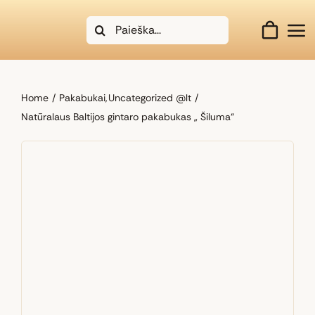
Skip
Search
to
for:
content
Home
Pakabukai
Uncategorized @lt
Natūralaus Baltijos gintaro pakabukas „ Šiluma“