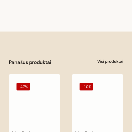
Visi produktai
Panašus produktai
-47%
-10%