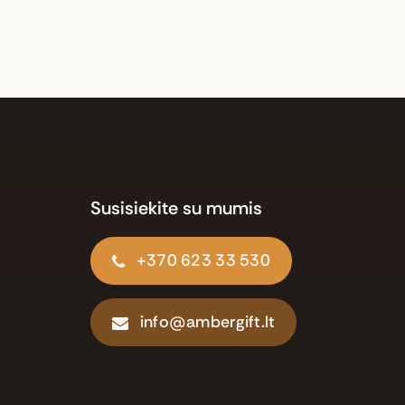
Susisiekite su mumis
+370 623 33 530
info@ambergift.lt