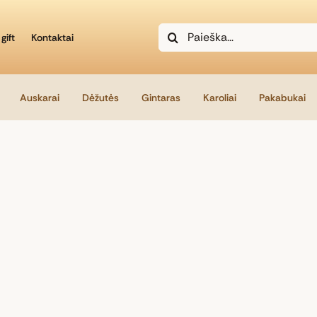
Search
gift
Kontaktai
for:
Auskarai
Dėžutės
Gintaras
Karoliai
Pakabukai