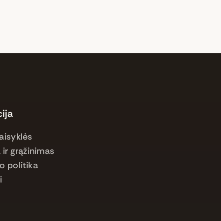
ija
aisyklės
 ir grąžinimas
o politika
i