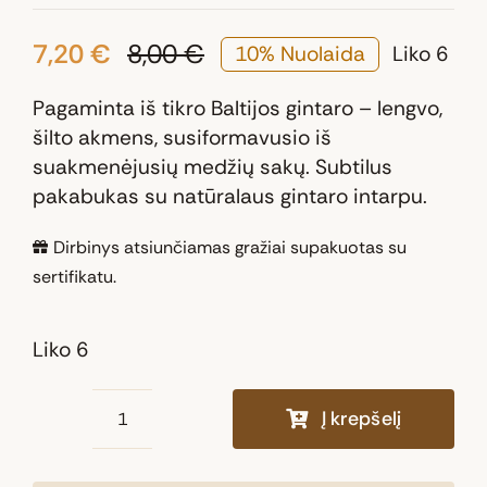
7,20
€
8,00
€
10% Nuolaida
Liko 6
Original
Current
price
price
Pagaminta iš tikro Baltijos gintaro – lengvo,
was:
is:
šilto akmens, susiformavusio iš
8,00 €.
7,20 €.
suakmenėjusių medžių sakų. Subtilus
pakabukas su natūralaus gintaro intarpu.
Dirbinys atsiunčiamas gražiai supakuotas su
sertifikatu.
Liko 6
Į krepšelį
produkto
kiekis: