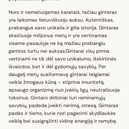
Nors ir nematuojamas karatais, tačiau gintaras
yra laikomas lietuviškuoju auksu. Autentiškas,
prabangus savo unikalia ir gilia istorija. Gintaras
skaičiuoja milijonus metų ir yra vertinamas
visame pasaulyje ne ką mažiau prabangiu
gamtos turtu nei auksas.Gintarai visų pirma
vertinami ne tik dėl savo unikalumo, išskirtinės
išvaizdos, bet ir dėl gydomųjų savybių. Per
daugelį metų susiformavę gintarai teigiamai
veikia žmogaus kūną – stiprina imunitetą,
apsaugo organizmą nuo įvairių ligų, neutralizuoja
toksinus. Gintaro dirbiniai turi raminamųjų
savybių, padeda įveikti nerimą, stresą. Gintaras
padės ir tiems, kurie nori pagerinti skydliaukės
veiklą bei susigrąžinti vidinę energiją ir ramybę.