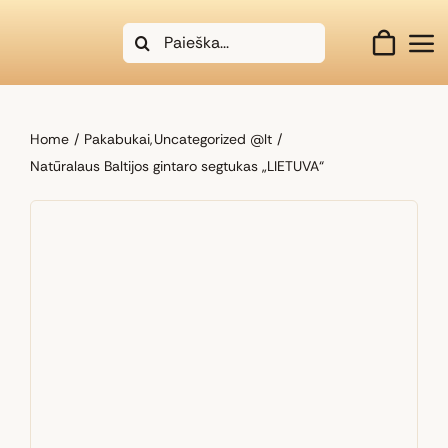
Skip
Search
to
for:
content
Home
Pakabukai
Uncategorized @lt
Natūralaus Baltijos gintaro segtukas „LIETUVA“