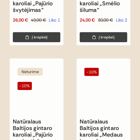
karoliai „Pajūrio
karoliai „Smėlio
švytėjimas“
šiluma“
26,00
€
49,00
€
Liko 1
24,00
€
30,00
€
Liko 2
Original
Current
Original
Current
price
price
price
price
was:
is:
was:
is:
Į krepšelį
Į krepšelį
49,00 €.
26,00 €.
30,00 €.
24,00 €.
Neturime
-10%
-10%
Natūralaus
Natūralaus
Baltijos gintaro
Baltijos gintaro
karoliai „Pajūrio
karoliai „Medaus