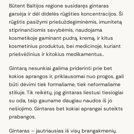
Būtent Baltijos regione susidaręs gintaras
garsėja ir dėl didelės rūgšties koncentracijos. Ši
rūgštis pasižymi priešuždegiminėmis, imunitetą
stiprinančiomis savybėmis, naudojama
kosmetikoje gaminant pudrą, kremą, ir kitus
kosmetinius produktus, bei medicinoje, kuriant
priešvėžinius ir kitokius medikamentus..
Gintarą nesunkiai galima priderinti prie bet
kokios aprangos ir, priklausomai nuo progos, gali
būti dėvimi tiek formaliame, tiek neformaliame
stiliuje. Tik reikėtų, jog gintaras liestusi tiesiogiai
su oda, taip gauname daugiau naudos iš jo
nešiojimo. Gintaras bet kokiai aprangai suteikts
prabangos.
Gintaras – jautriausias iš visų brangakmenių.