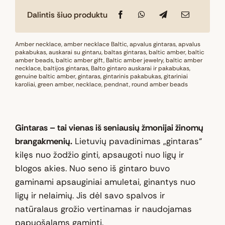
Natūralaus
Dalintis šiuo produktu
Baltijos
gintaro
segtukas
Amber necklace
,
amber necklace Baltic
,
apvalus gintaras
,
apvalus
pakabukas
,
auskarai su gintaru
,
baltas gintaras
,
baltic amber
,
baltic
„LIETUVA“
amber beads
,
baltic amber gift
,
Baltic amber jewelry
,
baltic amber
necklace
,
baltijos gintaras
,
Balto gintaro auskarai ir pakabukas
,
genuine baltic amber
,
gintaras
,
gintarinis pakabukas
,
gitariniai
karoliai
,
green amber
,
necklace
,
pendnat
,
round amber beads
Gintaras – tai vienas iš seniausių žmonijai žinomų
brangakmenių.
Lietuvių pavadinimas „gintaras“
kilęs nuo žodžio ginti, apsaugoti nuo ligų ir
blogos akies. Nuo seno iš gintaro buvo
gaminami apsauginiai amuletai, ginantys nuo
ligų ir nelaimių. Jis dėl savo spalvos ir
natūralaus grožio vertinamas ir naudojamas
papuošalams gaminti.