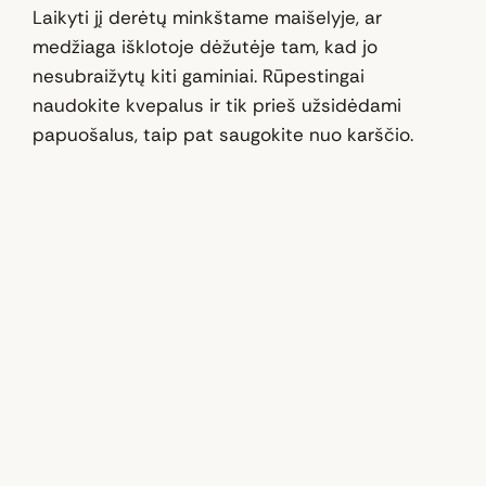
Laikyti jį derėtų minkštame maišelyje, ar
medžiaga išklotoje dėžutėje tam, kad jo
nesubraižytų kiti gaminiai. Rūpestingai
naudokite kvepalus ir tik prieš užsidėdami
papuošalus, taip pat saugokite nuo karščio.