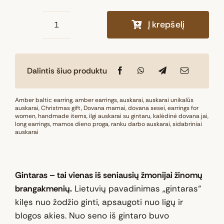
Į krepšelį
produkto
kiekis:
Natūralaus
Dalintis šiuo produktu
Baltijos
gintaro
pakabukas
Amber baltic earring
,
amber earrings
,
auskarai
,
auskarai unikalūs
auskarai
,
Christmas gift
,
Dovana mamai
,
dovana sesei
,
earrings for
„Medaus
women
,
handmade items
,
ilgi auskarai su gintaru
,
kalėdinė dovana jai
,
long earrings
,
mamos dieno proga
švytėjimas“
,
ranku darbo auskarai
,
sidabriniai
auskarai
Gintaras – tai vienas iš seniausių žmonijai žinomų
brangakmenių.
Lietuvių pavadinimas „gintaras“
kilęs nuo žodžio ginti, apsaugoti nuo ligų ir
blogos akies. Nuo seno iš gintaro buvo