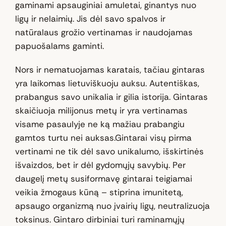
gaminami apsauginiai amuletai, ginantys nuo
ligų ir nelaimių. Jis dėl savo spalvos ir
natūralaus grožio vertinamas ir naudojamas
papuošalams gaminti.
Nors ir nematuojamas karatais, tačiau gintaras
yra laikomas lietuviškuoju auksu. Autentiškas,
prabangus savo unikalia ir gilia istorija. Gintaras
skaičiuoja milijonus metų ir yra vertinamas
visame pasaulyje ne ką mažiau prabangiu
gamtos turtu nei auksas.Gintarai visų pirma
vertinami ne tik dėl savo unikalumo, išskirtinės
išvaizdos, bet ir dėl gydomųjų savybių. Per
daugelį metų susiformavę gintarai teigiamai
veikia žmogaus kūną – stiprina imunitetą,
apsaugo organizmą nuo įvairių ligų, neutralizuoja
toksinus. Gintaro dirbiniai turi raminamųjų