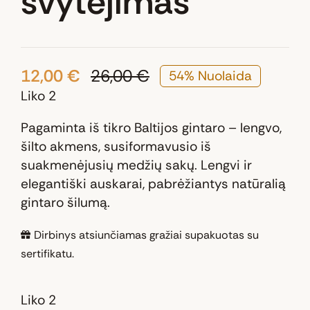
švytėjimas“
12,00
€
26,00
€
54% Nuolaida
Original
Current
Liko 2
price
price
was:
is:
Pagaminta iš tikro Baltijos gintaro – lengvo,
26,00 €.
12,00 €.
šilto akmens, susiformavusio iš
suakmenėjusių medžių sakų. Lengvi ir
elegantiški auskarai, pabrėžiantys natūralią
gintaro šilumą.
Dirbinys atsiunčiamas gražiai supakuotas su
sertifikatu.
Liko 2