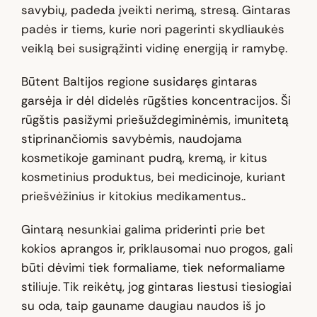
savybių, padeda įveikti nerimą, stresą. Gintaras
padės ir tiems, kurie nori pagerinti skydliaukės
veiklą bei susigrąžinti vidinę energiją ir ramybę.
Būtent Baltijos regione susidaręs gintaras
garsėja ir dėl didelės rūgšties koncentracijos. Ši
rūgštis pasižymi priešuždegiminėmis, imunitetą
stiprinančiomis savybėmis, naudojama
kosmetikoje gaminant pudrą, kremą, ir kitus
kosmetinius produktus, bei medicinoje, kuriant
priešvėžinius ir kitokius medikamentus..
Gintarą nesunkiai galima priderinti prie bet
kokios aprangos ir, priklausomai nuo progos, gali
būti dėvimi tiek formaliame, tiek neformaliame
stiliuje. Tik reikėtų, jog gintaras liestusi tiesiogiai
su oda, taip gauname daugiau naudos iš jo