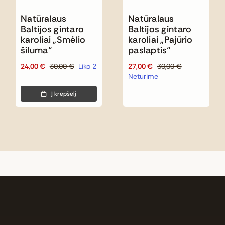
Natūralaus
Natūralaus
Baltijos gintaro
Baltijos gintaro
karoliai „Pajūrio
karoliai „Smėlio
paslaptis“
šiluma“
27,00
€
30,00
€
24,00
€
30,00
€
Liko 2
Original
Current
Original
Current
Neturime
price
price
price
price
was:
is:
was:
is:
Į krepšelį
30,00 €.
27,00 €.
30,00 €.
24,00 €.