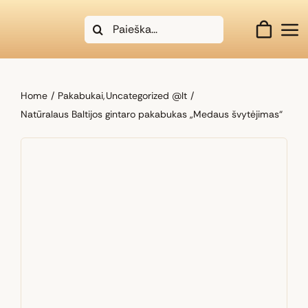
Skip
Search
to
for:
content
Home
Pakabukai
Uncategorized @lt
Natūralaus Baltijos gintaro pakabukas „Medaus švytėjimas“