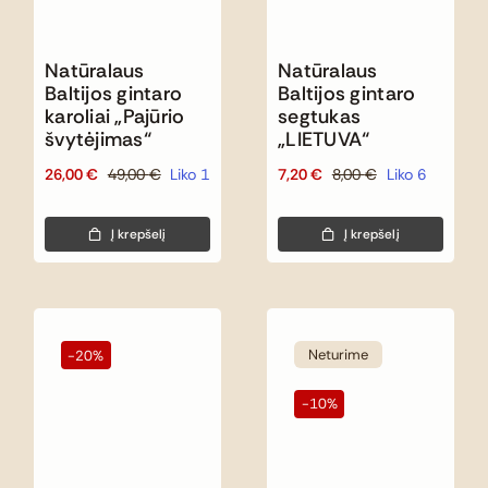
Natūralaus
Natūralaus
Baltijos gintaro
Baltijos gintaro
karoliai „Pajūrio
segtukas
švytėjimas“
„LIETUVA“
26,00
€
49,00
€
Liko 1
7,20
€
8,00
€
Liko 6
Original
Current
Original
Current
price
price
price
price
was:
is:
was:
is:
Į krepšelį
Į krepšelį
49,00 €.
26,00 €.
8,00 €.
7,20 €.
Neturime
-20%
-10%