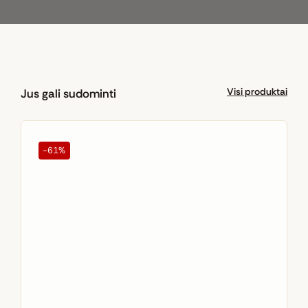
Visi produktai
Jus gali sudominti
-61%