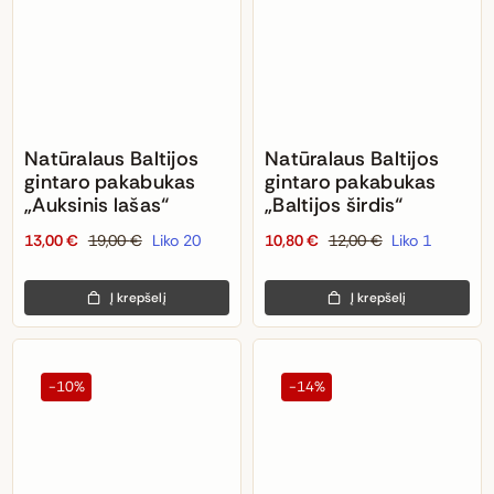
Natūralaus Baltijos
Natūralaus Baltijos
gintaro pakabukas
gintaro pakabukas
„Auksinis lašas“
„Baltijos širdis“
13,00
€
19,00
€
Liko 20
10,80
€
12,00
€
Liko 1
Original
Current
Original
Current
price
price
price
price
Į krepšelį
Į krepšelį
was:
is:
was:
is:
19,00 €.
13,00 €.
12,00 €.
10,80 €.
-10%
-14%