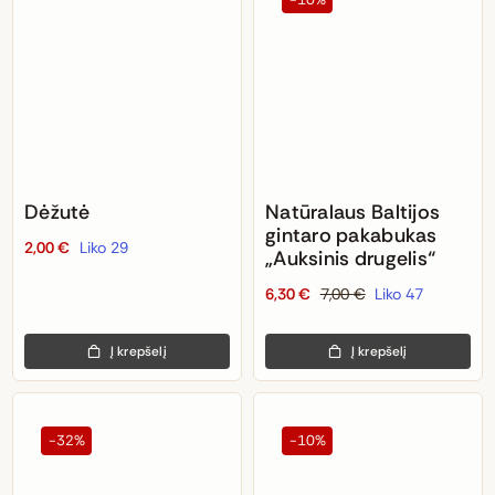
Dėžutė
Natūralaus Baltijos
gintaro pakabukas
2,00
€
Liko 29
„Auksinis drugelis“
6,30
€
7,00
€
Liko 47
Original
Current
price
price
Į krepšelį
Į krepšelį
was:
is:
7,00 €.
6,30 €.
-32%
-10%