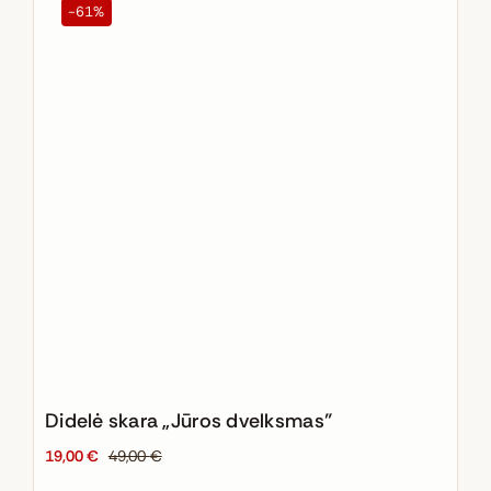
-61%
Didelė skara „Jūros dvelksmas”
19,00
€
49,00
€
Original
Current
price
price