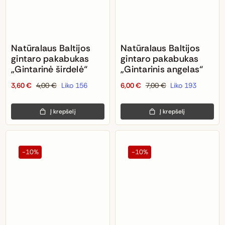
Natūralaus Baltijos
Natūralaus Baltijos
gintaro pakabukas
gintaro pakabukas
„Gintarinė širdelė“
„Gintarinis angelas“
3,60
€
4,00
€
Liko 156
6,00
€
7,00
€
Liko 193
Original
Current
Original
Current
price
price
price
price
Į krepšelį
Į krepšelį
was:
is:
was:
is:
4,00 €.
3,60 €.
7,00 €.
6,00 €.
-10%
-10%