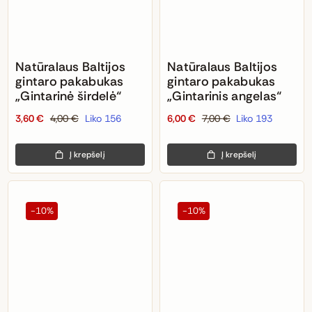
Natūralaus Baltijos
Natūralaus Baltijos
gintaro pakabukas
gintaro pakabukas
„Gintarinė širdelė“
„Gintarinis angelas“
3,60
€
4,00
€
Liko 156
6,00
€
7,00
€
Liko 193
Original
Current
Original
Current
price
price
price
price
Į krepšelį
Į krepšelį
was:
is:
was:
is:
4,00 €.
3,60 €.
7,00 €.
6,00 €.
-10%
-10%