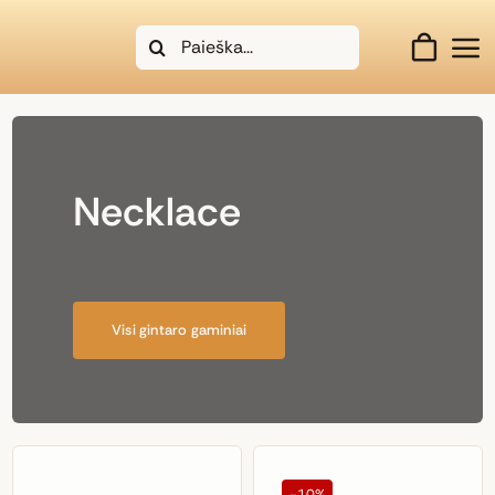
Skip
Search
to
for:
content
Necklace
Visi gintaro gaminiai
-10%