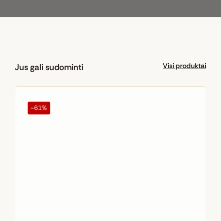
Visi produktai
Jus gali sudominti
-61%