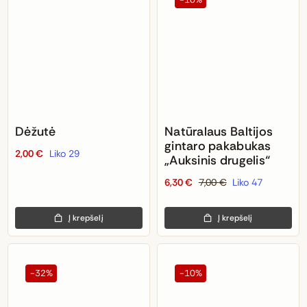
Dėžutė
Natūralaus Baltijos
gintaro pakabukas
2,00
€
Liko 29
„Auksinis drugelis“
6,30
€
7,00
€
Liko 47
Original
Current
price
price
Į krepšelį
Į krepšelį
was:
is:
7,00 €.
6,30 €.
-32%
-10%