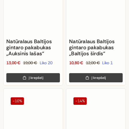
Natūralaus Baltijos
Natūralaus Baltijos
gintaro pakabukas
gintaro pakabukas
„Auksinis lašas“
„Baltijos širdis“
13,00
€
19,00
€
Liko 20
10,80
€
12,00
€
Liko 1
Original
Current
Original
Current
price
price
price
price
Į krepšelį
Į krepšelį
was:
is:
was:
is:
19,00 €.
13,00 €.
12,00 €.
10,80 €.
-10%
-14%