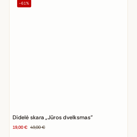
-61%
Didelė skara „Jūros dvelksmas”
19,00
€
49,00
€
Original
Current
price
price