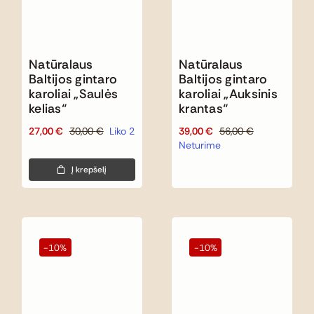
Natūralaus
Natūralaus
Baltijos gintaro
Baltijos gintaro
karoliai „Saulės
karoliai „Auksinis
kelias“
krantas“
27,00
€
30,00
€
Liko 2
39,00
€
56,00
€
Original
Current
Original
Current
Neturime
price
price
price
price
was:
is:
was:
is:
Į krepšelį
30,00 €.
27,00 €.
56,00 €.
39,00 €.
-10%
-10%