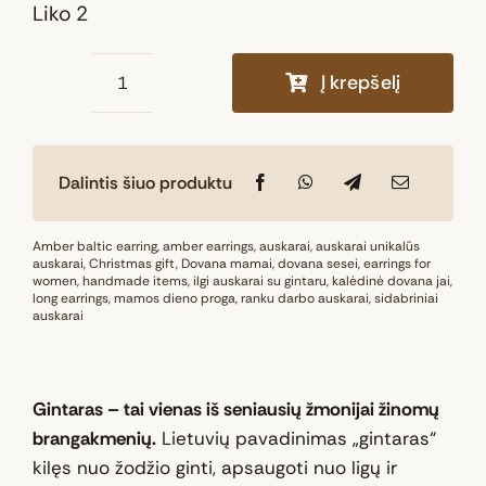
Liko 2
Į krepšelį
produkto
kiekis:
Natūralaus
Dalintis šiuo produktu
Baltijos
gintaro
auskarai
Amber baltic earring
,
amber earrings
,
auskarai
,
auskarai unikalūs
auskarai
,
Christmas gift
,
Dovana mamai
,
dovana sesei
,
earrings for
„Juodo
women
,
handmade items
,
ilgi auskarai su gintaru
,
kalėdinė dovana jai
,
long earrings
,
mamos dieno proga
gintaro
,
ranku darbo auskarai
,
sidabriniai
auskarai
paslaptis“
Gintaras – tai vienas iš seniausių žmonijai žinomų
brangakmenių.
Lietuvių pavadinimas „gintaras“
kilęs nuo žodžio ginti, apsaugoti nuo ligų ir