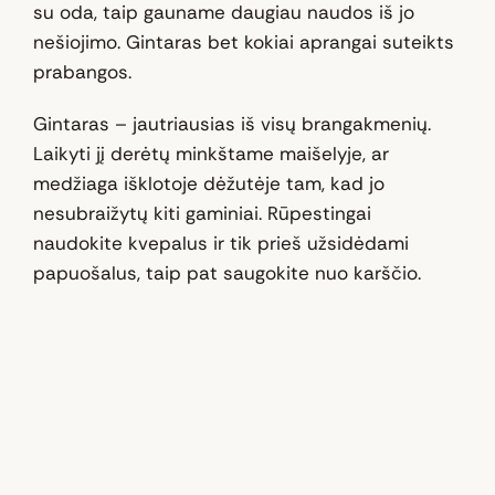
su oda, taip gauname daugiau naudos iš jo
nešiojimo. Gintaras bet kokiai aprangai suteikts
prabangos.
Gintaras – jautriausias iš visų brangakmenių.
Laikyti jį derėtų minkštame maišelyje, ar
medžiaga išklotoje dėžutėje tam, kad jo
nesubraižytų kiti gaminiai. Rūpestingai
naudokite kvepalus ir tik prieš užsidėdami
papuošalus, taip pat saugokite nuo karščio.