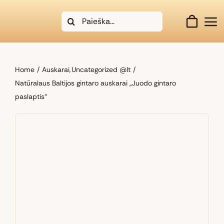
Skip
Search
to
for:
content
Home
Auskarai
Uncategorized @lt
Natūralaus Baltijos gintaro auskarai „Juodo gintaro
paslaptis“