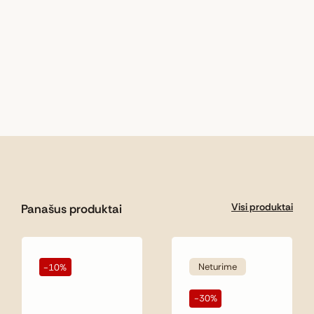
Visi produktai
Panašus produktai
Neturime
-10%
-30%