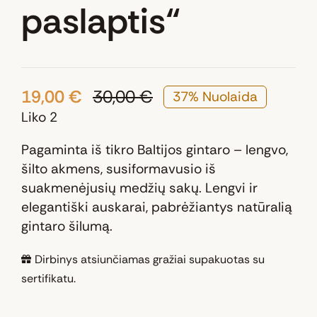
paslaptis“
19,00
€
30,00
€
37% Nuolaida
Original
Current
Liko 2
price
price
was:
is:
Pagaminta iš tikro Baltijos gintaro – lengvo,
30,00 €.
19,00 €.
šilto akmens, susiformavusio iš
suakmenėjusių medžių sakų. Lengvi ir
elegantiški auskarai, pabrėžiantys natūralią
gintaro šilumą.
Dirbinys atsiunčiamas gražiai supakuotas su
sertifikatu.