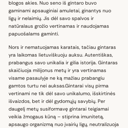
blogos akies. Nuo seno iš gintaro buvo
gaminami apsauginiai amuletai, ginantys nuo
ligų ir nelaimių. Jis dėl savo spalvos ir
natūralaus grožio vertinamas ir naudojamas
papuošalams gaminti.
Nors ir nematuojamas karatais, tačiau gintaras
yra laikomas lietuviškuoju auksu. Autentiškas,
prabangus savo unikalia ir gilia istorija. Gintaras
skaičiuoja milijonus metų ir yra vertinamas
visame pasaulyje ne ką mažiau prabangiu
gamtos turtu nei auksas.Gintarai visų pirma
vertinami ne tik dėl savo unikalumo, išskirtinės
išvaizdos, bet ir dėl gydomųjų savybių. Per
daugelį metų susiformavę gintarai teigiamai
veikia žmogaus kūną – stiprina imunitetą,
apsaugo organizmą nuo įvairių ligų, neutralizuoja