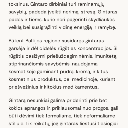
toksinus. Gintaro dirbiniai turi raminamųjų
savybių, padeda įveikti nerimą, stresą. Gintaras
padės ir tiems, kurie nori pagerinti skydliaukės
veiklą bei susigrąžinti vidinę energiją ir ramybę.
Būtent Baltijos regione susidaręs gintaras
garsėja ir dėl didelės rūgšties koncentracijos. Ši
rūgštis pasižymi priešuždegiminėmis, imunitetą
stiprinančiomis savybėmis, naudojama
kosmetikoje gaminant pudrą, kremą, ir kitus
kosmetinius produktus, bei medicinoje, kuriant
priešvėžinius ir kitokius medikamentus..
Gintarą nesunkiai galima priderinti prie bet
kokios aprangos ir, priklausomai nuo progos, gali
būti dėvimi tiek formaliame, tiek neformaliame
stiliuje. Tik reikėtų, jog gintaras liestusi tiesiogiai