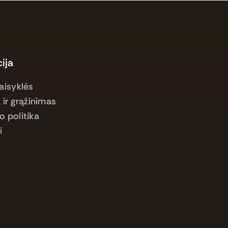
ija
aisyklės
 ir grąžinimas
o politika
i