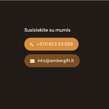
Susisiekite su mumis
+370 623 33 530
info@ambergift.lt