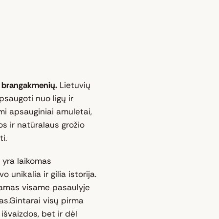
mų brangakmenių.
Lietuvių
psaugoti nuo ligų ir
i apsauginiai amuletai,
os ir natūralaus grožio
i.
 yra laikomas
unikalia ir gilia istorija.
inamas visame pasaulyje
s.Gintarai visų pirma
išvaizdos, bet ir dėl