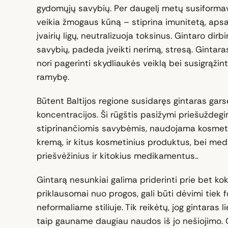
gydomųjų savybių. Per daugelį metų susiformav
veikia žmogaus kūną – stiprina imunitetą, ap
įvairių ligų, neutralizuoja toksinus. Gintaro dirb
savybių, padeda įveikti nerimą, stresą. Gintara
nori pagerinti skydliaukės veiklą bei susigrąžinti
ramybę.
Būtent Baltijos regione susidaręs gintaras garsė
koncentracijos. Ši rūgštis pasižymi priešuždeg
stiprinančiomis savybėmis, naudojama kosmet
kremą, ir kitus kosmetinius produktus, bei medi
priešvėžinius ir kitokius medikamentus..
Gintarą nesunkiai galima priderinti prie bet kok
priklausomai nuo progos, gali būti dėvimi tiek 
neformaliame stiliuje. Tik reikėtų, jog gintaras li
taip gauname daugiau naudos iš jo nešiojimo. G