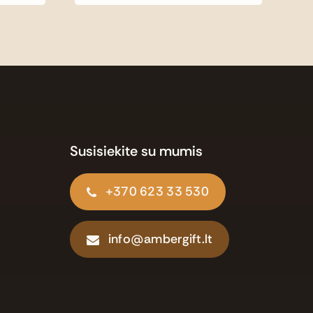
Susisiekite su mumis
+370 623 33 530
info@ambergift.lt