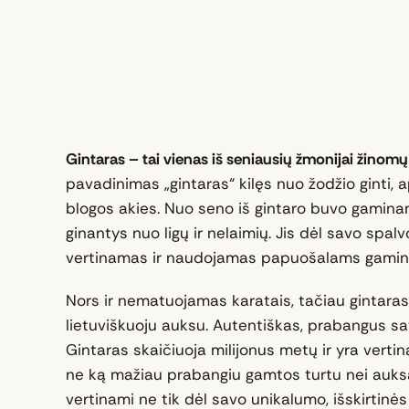
Gintaras – tai vienas iš seniausių žmonijai žino
pavadinimas „gintaras“ kilęs nuo žodžio ginti, a
blogos akies. Nuo seno iš gintaro buvo gaminam
ginantys nuo ligų ir nelaimių. Jis dėl savo spalv
vertinamas ir naudojamas papuošalams gamint
Nors ir nematuojamas karatais, tačiau gintaras
lietuviškuoju auksu. Autentiškas, prabangus savo 
Gintaras skaičiuoja milijonus metų ir yra vert
ne ką mažiau prabangiu gamtos turtu nei auksa
vertinami ne tik dėl savo unikalumo, išskirtinės 