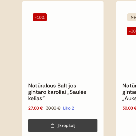
Ne
-10%
-3
Natūralaus Baltijos
Natūr
gintaro karoliai „Saulės
ginta
kelias“
„Auks
27,00
€
30,00
€
Liko 2
39,00
Original
Current
price
price
was:
is:
Į krepšelį
30,00 €.
27,00 €.