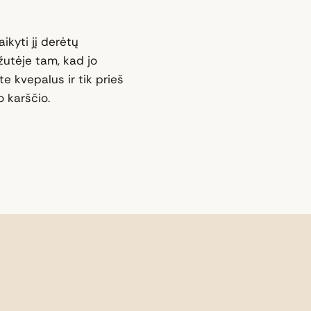
ikyti jį derėtų
žutėje tam, kad jo
e kvepalus ir tik prieš
 karščio.