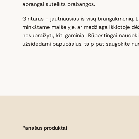
aprangai suteikts prabangos.
Gintaras – jautriausias iš visų brangakmenių. La
minkštame maišelyje, ar medžiaga išklotoje dė
nesubraižytų kiti gaminiai. Rūpestingai naudokit
užsidėdami papuošalus, taip pat saugokite nuo
Panašus produktai