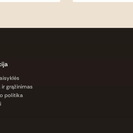
ija
aisyklės
 ir grąžinimas
o politika
i