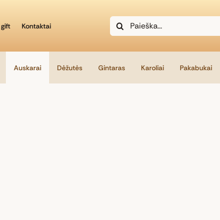
Search
gift
Kontaktai
for:
Auskarai
Dėžutės
Gintaras
Karoliai
Pakabukai