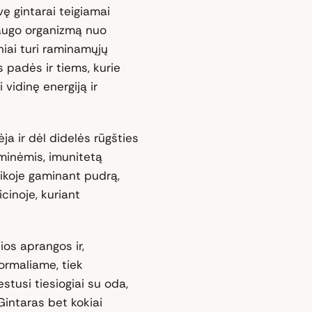
ę gintarai teigiamai
saugo organizmą nuo
iniai turi raminamųjų
s padės ir tiems, kurie
 vidinę energiją ir
ja ir dėl didelės rūgšties
iminėmis, imunitetą
ikoje gaminant pudrą,
cinoje, kuriant
ios aprangos ir,
formaliame, tiek
estusi tiesiogiai su oda,
intaras bet kokiai